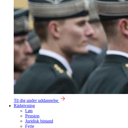
Til dig under uddannelse
Rådgivning
Løn
Pension
Juridisk bistand
Ferie