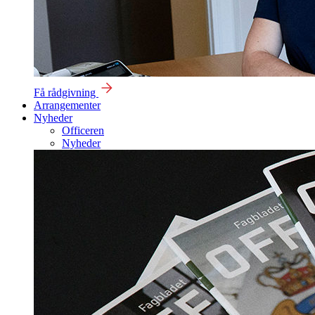
Få rådgivning
Arrangementer
Nyheder
Officeren
Nyheder