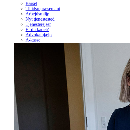
Barsel
Tillidsrepræsentant
Arbejdsmiljø
Nyt tjenestested
Tjenesterejser
Er du kadet?
Advokathjælp
A-kasse