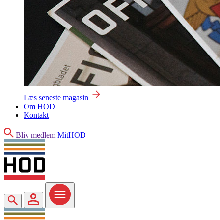
Læs seneste magasin
Om HOD
Kontakt
Søg
Bliv medlem
MitHOD
Søg
MitHOD
Menu