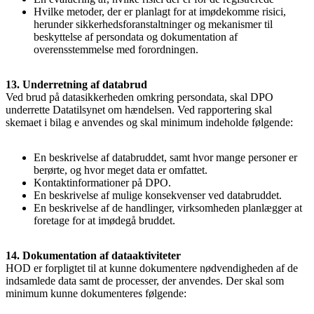
Hvilke metoder, der er planlagt for at imødekomme risici,
herunder sikkerhedsforanstaltninger og mekanismer til
beskyttelse af persondata og dokumentation af
overensstemmelse med forordningen.
13. Underretning af databrud
Ved brud på datasikkerheden omkring persondata, skal DPO
underrette Datatilsynet om hændelsen. Ved rapportering skal
skemaet i bilag e anvendes og skal minimum indeholde følgende:
En beskrivelse af databruddet, samt hvor mange personer er
berørte, og hvor meget data er omfattet.
Kontaktinformationer på DPO.
En beskrivelse af mulige konsekvenser ved databruddet.
En beskrivelse af de handlinger, virksomheden planlægger at
foretage for at imødegå bruddet.
14. Dokumentation af dataaktiviteter
HOD er forpligtet til at kunne dokumentere nødvendigheden af de
indsamlede data samt de processer, der anvendes. Der skal som
minimum kunne dokumenteres følgende: