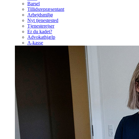
Barsel
Tillidsrepræsentant
Arbejdsmiljø
Nyt tjenestested
Tjenesterejser
Er du kadet?
Advokathjælp
A-kasse