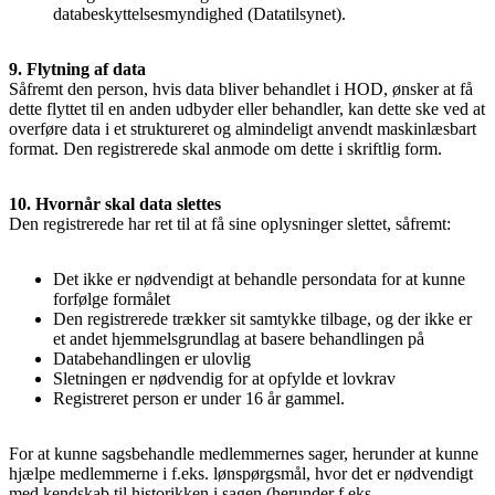
databeskyttelsesmyndighed (Datatilsynet).
9. Flytning af data
Såfremt den person, hvis data bliver behandlet i HOD, ønsker at få
dette flyttet til en anden udbyder eller behandler, kan dette ske ved at
overføre data i et struktureret og almindeligt anvendt maskinlæsbart
format. Den registrerede skal anmode om dette i skriftlig form.
10. Hvornår skal data slettes
Den registrerede har ret til at få sine oplysninger slettet, såfremt:
Det ikke er nødvendigt at behandle persondata for at kunne
forfølge formålet
Den registrerede trækker sit samtykke tilbage, og der ikke er
et andet hjemmelsgrundlag at basere behandlingen på
Databehandlingen er ulovlig
Sletningen er nødvendig for at opfylde et lovkrav
Registreret person er under 16 år gammel.
For at kunne sagsbehandle medlemmernes sager, herunder at kunne
hjælpe medlemmerne i f.eks. lønspørgsmål, hvor det er nødvendigt
med kendskab til historikken i sagen (herunder f.eks.