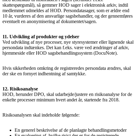
skattespørgsmål), så gemmer HOD sager i elektronisk arkiv, indtil
medlemmet udmeldes af HOD. Persondatasager, som er ældre end
10 år, vurderes af den ansvarlige sagsbehandler, og der gennemføres
eventuelt en anonymisering af dokumentet/sagen.
11. Udvikling af produkter og ydelser
Ved udvikling af nye processer, nye styresystemer eller lignende skal
persondata indtænkes. Det kan f.eks. være ved ændringer af arkiv,
hjemmeside eller HOD sagsbehandlingssystem (DocuNote).
Hvis sikkerheden omkring de registreredes persondata ændres, skal
der ske en fornyet indhentning af samtykke.
12. Risikoanalyse
HOD, herunder DPO, skal udarbejde/justere en risikoanalyse for de
enkelte processer minimum hvert andet år, startende fra 2018.
Risikoanalysen skal indeholde følgende:
En generel beskrivelse af de planlagte behandlingsmetoder
En evaluering af, hvilke risici der er for de registrerede