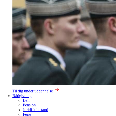
Til dig under uddannelse
Rådgivning
Løn
Pension
Juridisk bistand
Ferie