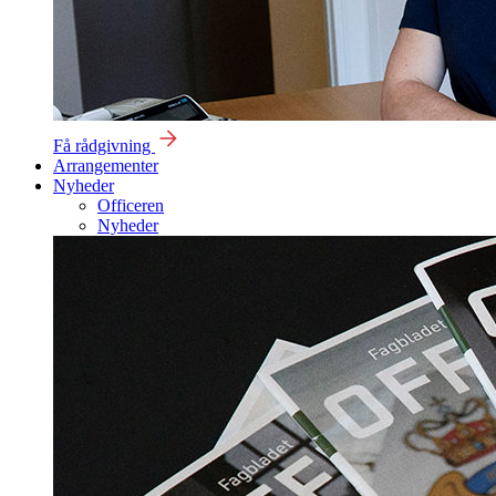
Få rådgivning
Arrangementer
Nyheder
Officeren
Nyheder