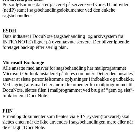
Personfølsomme data er placeret på servere ved vores IT-udbyder
(netIP) samt i sagsbehandlingsdokumenter ved den enkelte
sagsbehandler.
ESDH
Data indtastet i DocuNote (sagsbehandling- og arkivsystem fra
INTRANOTE) ligger på ovennævnte servere. Der bliver løbende
foretaget backup efter særlig plan.
Microsoft Exchange
Alle ansatte med ansvar for sagsbehandling har mailprogrammet
Microsoft Outlook installeret på deres computer. Det er den ansattes
ansvar at slette personfølsomme oplysninger i indbakke og udbakke.
Ved lagring af e-mail eller andre dokumenter fra mailprogrammet til
DocuNote, slettes filen i mailprogrammet ved brug af ”gem og slet”-
funktionen i DocuNote.
FIIN
E-mail og dokumenter som hentes via FIIN-system(forsvaret) skal
slettes enten når de ikke anvendes i sagsbehandlingen mere eller når
de er lagt i DocuNote.