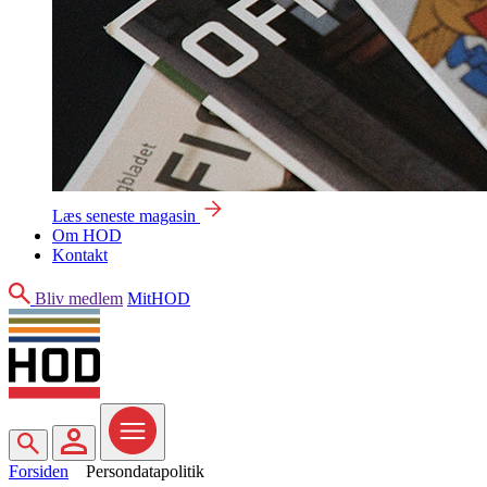
Læs seneste magasin
Om HOD
Kontakt
Søg
Bliv medlem
MitHOD
Søg
MitHOD
Menu
Forsiden
Persondatapolitik