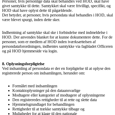
Personer, hvis personlige data skal behandles ved HOD, skal have
givet samtykke til dette. Samtykket skal være frivilligt, specifikt, og
HOD skal have oplyst dette til pågældende.
Det betyder, at personer, hvis persondata skal behandles i HOD, skal
være blevet spurgt, inden dette sker.
Indhentning af samtykke skal ske i forbindelse med indmeldelse i
HOD. Der anvendes blanket for at kunne dokumentere dette. For de
personer, som er medlem af HOD inden iværksættelsen af
persondataforordningen, indhentes samtykke via fagbladet Officeren
og på HOD hjemmeside via login.
8. Oplysningsforpligtelse
Ved indsamling af persondata er der en forpligtelse til at oplyse den
registrerede person om indsamlingen, herunder om:
Formålet med indsamlingen
Kontaktoplysninger på den dataansvarlige
Modtagere eller kategorier af modtagere af oplysningerne
Den registreredes rettigheder til at rette og slette data
Hjemmelsgrundlaget for behandlingen
Rettigheder til at trække samtykke tilbage og
Muligheder for at klage til den nationale