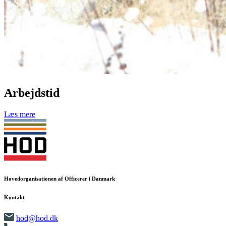
Arbejdstid
Læs mere
Hovedorganisationen af Officerer i Danmark
Kontakt
hod@hod.dk