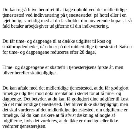
Du kan også blive beordret til at tage ophold ved det midlertidige
tjenestested ved indkvartering på tjenestestedet, på hotel eller i en
lejet bolig, samtidig med at du fastholder din nuværende bopæl. I så
fald betaler arbejdsgiver udgifterne til din indkvartering.
Du får time- og dagpenge til at dække udgifter til kost og
småfornødenheder, når du er på det midlertidige tjenestested. Satsen
for time- og dagpengene reduceres efter 28 dage.
Time- og dagpengene er skattefri i tjenesterejsens første år, men
bliver herefter skattepligtige.
Du kan aftale med det midlertidige tjenestested, at du får godtgjort
rimelige udgifter mod dokumentation i stedet for at få time- og
dagpenge. Det betyder, at du kan få godtgjort dine udgifter til kost
på det midlertidige tjenestested. Det bliver ikke skattepligtigt, men
det skal vurderes af det midlertidige tjenestested, om udgifterne er
rimelige. Så du kan risikere at få afvist dækning af nogle af
udgifterne, hvis det vurderes, at de ikke er rimelige eller ikke
vedrører tjenesterejsen.