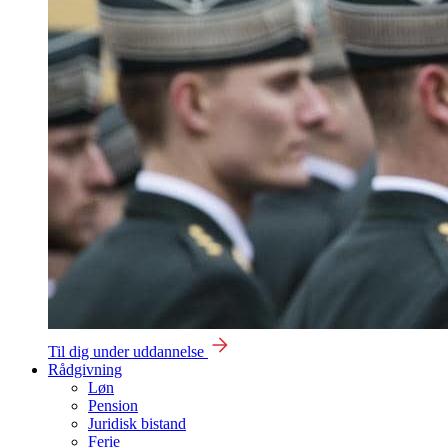
Til dig under uddannelse
Rådgivning
Løn
Pension
Juridisk bistand
Ferie