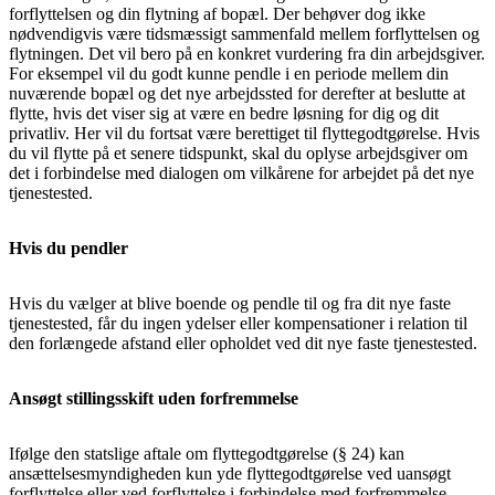
forflyttelsen og din flytning af bopæl. Der behøver dog ikke
nødvendigvis være tidsmæssigt sammenfald mellem forflyttelsen og
flytningen. Det vil bero på en konkret vurdering fra din arbejdsgiver.
For eksempel vil du godt kunne pendle i en periode mellem din
nuværende bopæl og det nye arbejdssted for derefter at beslutte at
flytte, hvis det viser sig at være en bedre løsning for dig og dit
privatliv. Her vil du fortsat være berettiget til flyttegodtgørelse. Hvis
du vil flytte på et senere tidspunkt, skal du oplyse arbejdsgiver om
det i forbindelse med dialogen om vilkårene for arbejdet på det nye
tjenestested.
Hvis du pendler
Hvis du vælger at blive boende og pendle til og fra dit nye faste
tjenestested, får du ingen ydelser eller kompensationer i relation til
den forlængede afstand eller opholdet ved dit nye faste tjenestested.
Ansøgt stillingsskift uden forfremmelse
Ifølge den statslige aftale om flyttegodtgørelse (§ 24) kan
ansættelsesmyndigheden kun yde flyttegodtgørelse ved uansøgt
forflyttelse eller ved forflyttelse i forbindelse med forfremmelse.