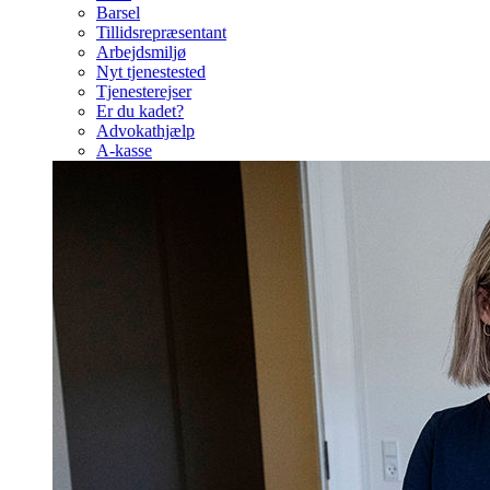
Barsel
Tillidsrepræsentant
Arbejdsmiljø
Nyt tjenestested
Tjenesterejser
Er du kadet?
Advokathjælp
A-kasse