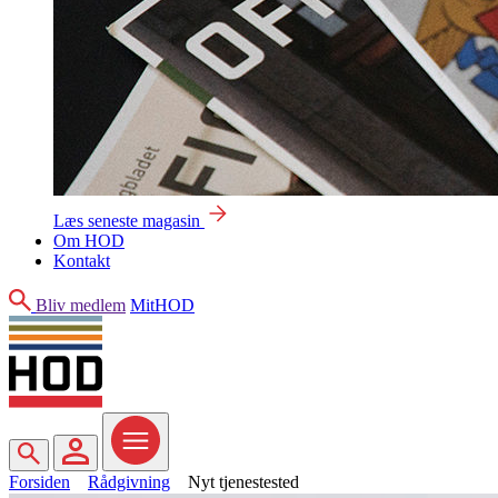
Læs seneste magasin
Om HOD
Kontakt
Søg
Bliv medlem
MitHOD
Søg
MitHOD
Menu
Forsiden
Rådgivning
Nyt tjenestested