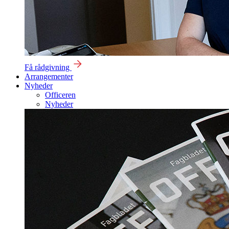
Få rådgivning
Arrangementer
Nyheder
Officeren
Nyheder