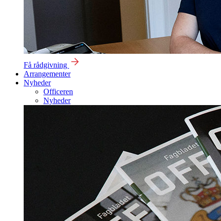
Få rådgivning
Arrangementer
Nyheder
Officeren
Nyheder