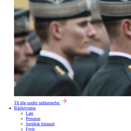
Til dig under uddannelse
Rådgivning
Løn
Pension
Juridisk bistand
Ferie