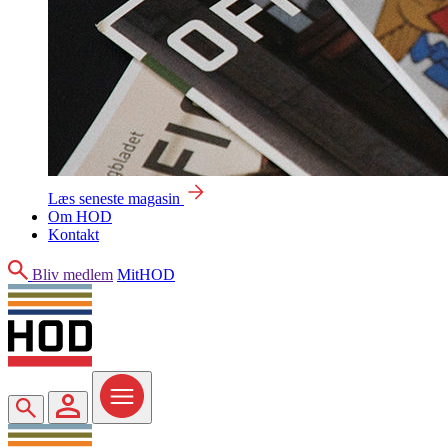
Læs seneste magasin
Om HOD
Kontakt
Søg
Bliv medlem
MitHOD
Søg
MitHOD
Menu