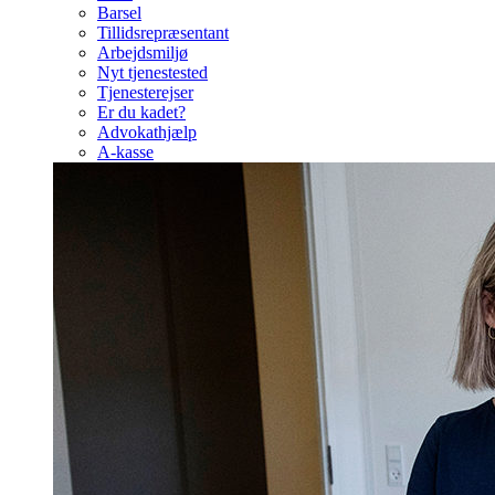
Barsel
Tillidsrepræsentant
Arbejdsmiljø
Nyt tjenestested
Tjenesterejser
Er du kadet?
Advokathjælp
A-kasse