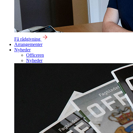
Få rådgivning
Arrangementer
Nyheder
Officeren
Nyheder