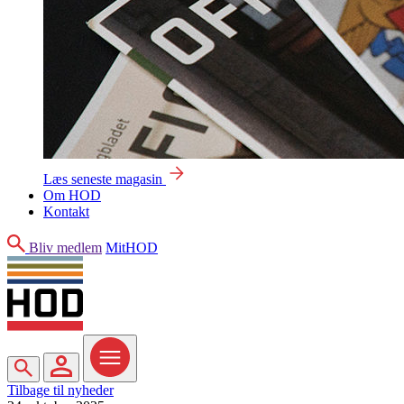
Læs seneste magasin
Om HOD
Kontakt
Søg
Bliv medlem
MitHOD
Søg
MitHOD
Menu
Tilbage til nyheder