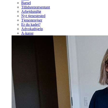
Barsel
Tillidsrepræsentant
Arbejdsmiljø
Nyt tjenestested
Tjenesterejser
Er du kadet?
Advokathjælp
A-kasse