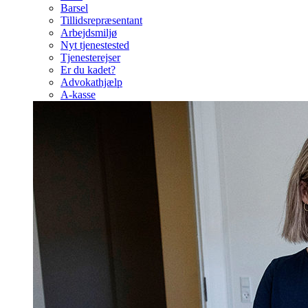
Barsel
Tillidsrepræsentant
Arbejdsmiljø
Nyt tjenestested
Tjenesterejser
Er du kadet?
Advokathjælp
A-kasse