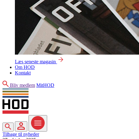
Læs seneste magasin
Om HOD
Kontakt
Søg
Bliv medlem
MitHOD
Søg
MitHOD
Menu
Tilbage til nyheder