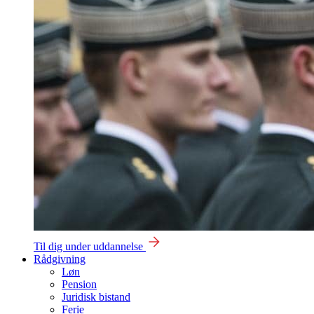
Til dig under uddannelse
Rådgivning
Løn
Pension
Juridisk bistand
Ferie