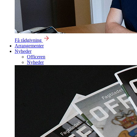
Få rådgivning
Arrangementer
Nyheder
Officeren
Nyheder