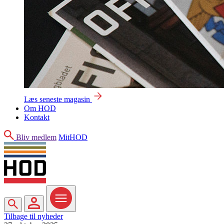
Læs seneste magasin
Om HOD
Kontakt
Søg
Bliv medlem
MitHOD
Søg
MitHOD
Menu
Tilbage til nyheder