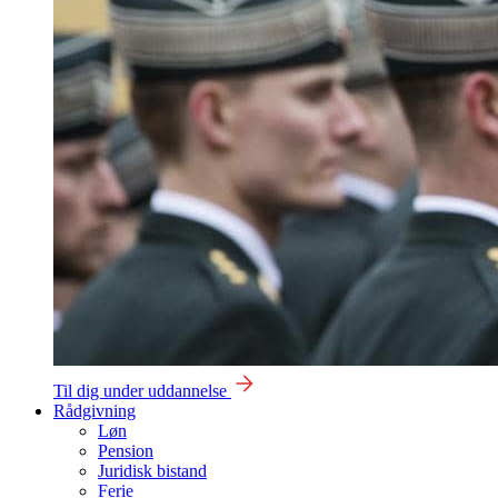
Til dig under uddannelse
Rådgivning
Løn
Pension
Juridisk bistand
Ferie