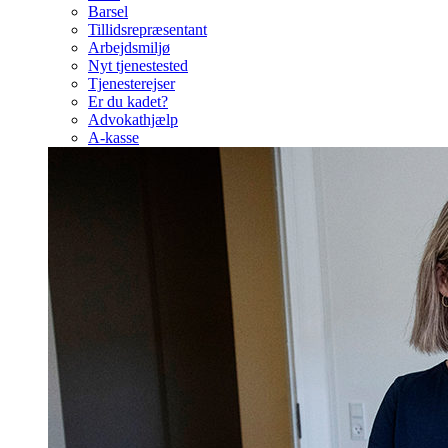
Barsel
Tillidsrepræsentant
Arbejdsmiljø
Nyt tjenestested
Tjenesterejser
Er du kadet?
Advokathjælp
A-kasse