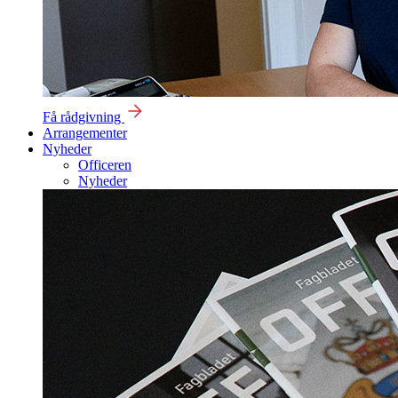
Få rådgivning
Arrangementer
Nyheder
Officeren
Nyheder