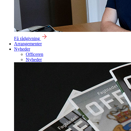
Få rådgivning
Arrangementer
Nyheder
Officeren
Nyheder