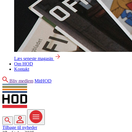
Læs seneste magasin
Om HOD
Kontakt
Søg
Bliv medlem
MitHOD
Søg
MitHOD
Menu
Tilbage til nyheder