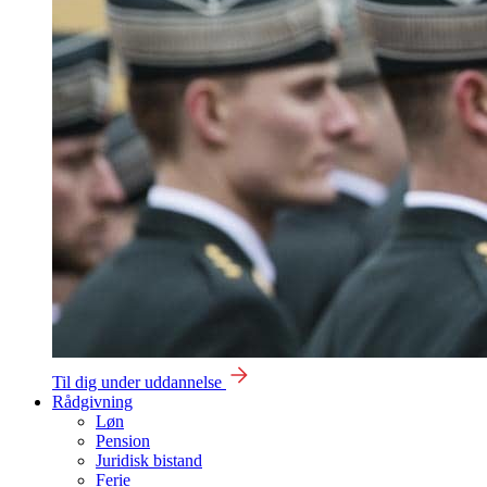
Til dig under uddannelse
Rådgivning
Løn
Pension
Juridisk bistand
Ferie