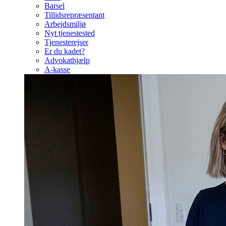
Barsel
Tillidsrepræsentant
Arbejdsmiljø
Nyt tjenestested
Tjenesterejser
Er du kadet?
Advokathjælp
A-kasse