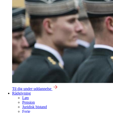
Til dig under uddannelse
Rådgivning
Løn
Pension
Juridisk bistand
Ferie