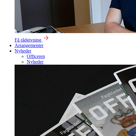
Få rådgivning
Arrangementer
Nyheder
Officeren
Nyheder