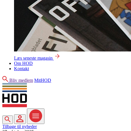
Læs seneste magasin
Om HOD
Kontakt
Søg
Bliv medlem
MitHOD
Søg
MitHOD
Menu
Tilbage til nyheder