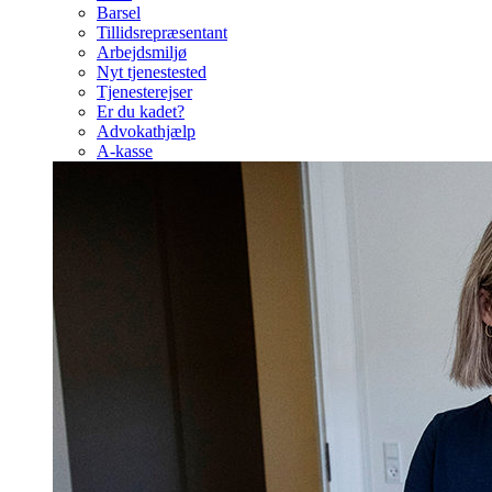
Barsel
Tillidsrepræsentant
Arbejdsmiljø
Nyt tjenestested
Tjenesterejser
Er du kadet?
Advokathjælp
A-kasse