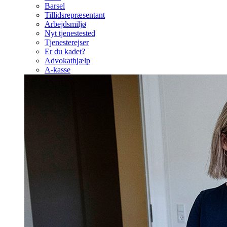
Barsel
Tillidsrepræsentant
Arbejdsmiljø
Nyt tjenestested
Tjenesterejser
Er du kadet?
Advokathjælp
A-kasse