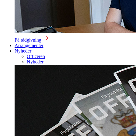
Få rådgivning
Arrangementer
Nyheder
Officeren
Nyheder