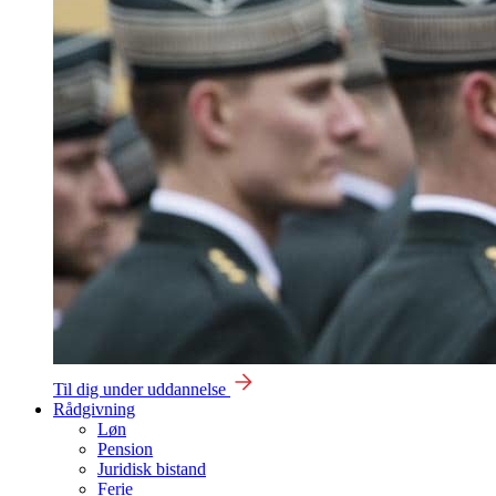
Til dig under uddannelse
Rådgivning
Løn
Pension
Juridisk bistand
Ferie