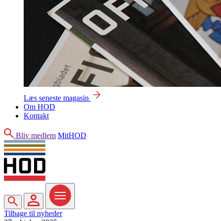
Læs seneste magasin
Om HOD
Kontakt
Søg
Bliv medlem
MitHOD
Søg
MitHOD
Menu
Tilbage til nyheder