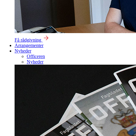
Få rådgivning
Arrangementer
Nyheder
Officeren
Nyheder