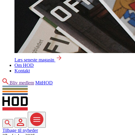
Læs seneste magasin
Om HOD
Kontakt
Søg
Bliv medlem
MitHOD
Søg
MitHOD
Menu
Tilbage til nyheder