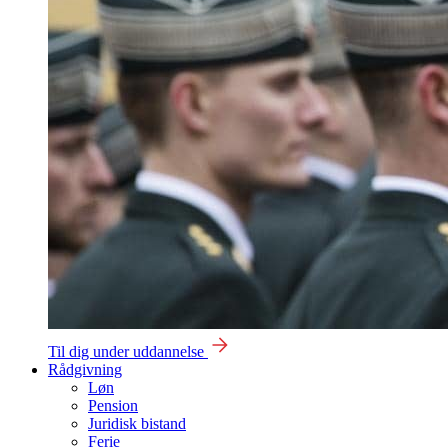
Til dig under uddannelse
Rådgivning
Løn
Pension
Juridisk bistand
Ferie