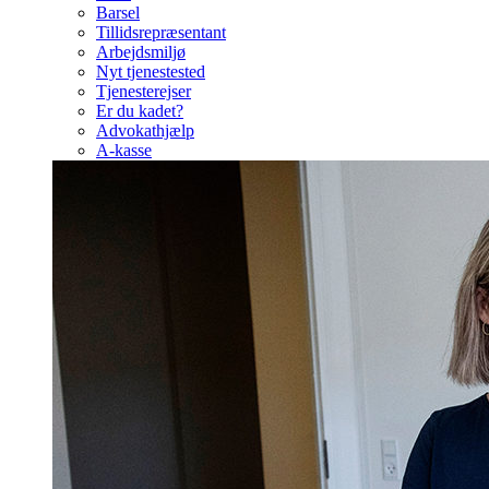
Barsel
Tillidsrepræsentant
Arbejdsmiljø
Nyt tjenestested
Tjenesterejser
Er du kadet?
Advokathjælp
A-kasse