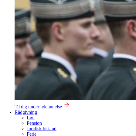
Til dig under uddannelse
Rådgivning
Løn
Pension
Juridisk bistand
Ferie