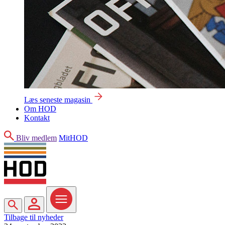
Læs seneste magasin
Om HOD
Kontakt
Søg
Bliv medlem
MitHOD
Søg
MitHOD
Menu
Tilbage til nyheder