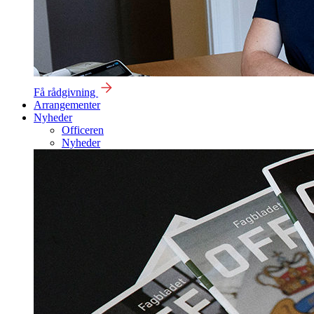
Få rådgivning
Arrangementer
Nyheder
Officeren
Nyheder