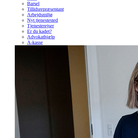
Barsel
Tillidsrepræsentant
Arbejdsmiljø
Nyt tjenestested
Tjenesterejser
Er du kadet?
Advokathjælp
A-kasse