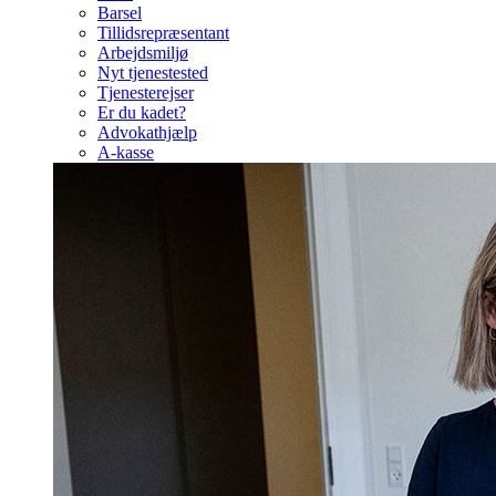
Barsel
Tillidsrepræsentant
Arbejdsmiljø
Nyt tjenestested
Tjenesterejser
Er du kadet?
Advokathjælp
A-kasse