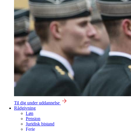
Til dig under uddannelse
Rådgivning
Løn
Pension
Juridisk bistand
Ferie