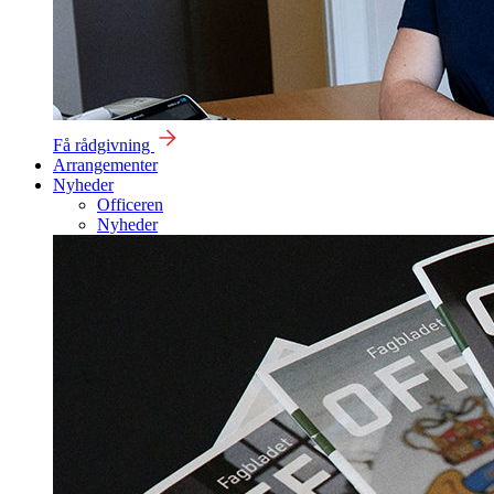
Få rådgivning
Arrangementer
Nyheder
Officeren
Nyheder