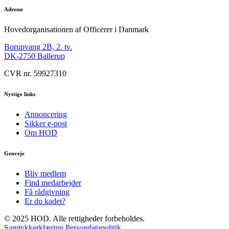
Adresse
Hovedorganisationen af Officerer i Danmark
Borupvang 2B, 2. tv.
DK-2750 Ballerup
CVR nr. 59927310
Nyttige links
Annoncering
Sikker e-post
Om HOD
Genveje
Bliv medlem
Find medarbejder
Få rådgivning
Er du kadet?
© 2025 HOD. Alle rettigheder forbeholdes.
Samtykkerklæring
Persondatapolitik