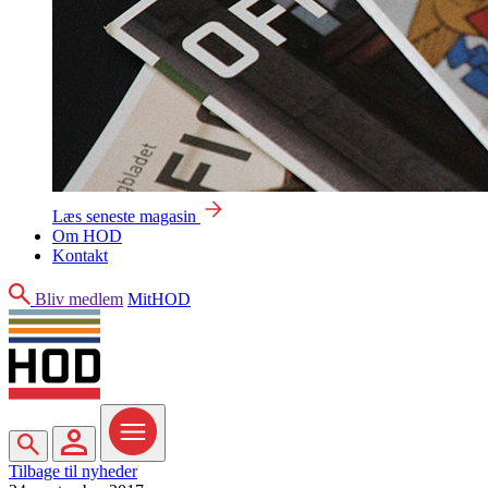
Læs seneste magasin
Om HOD
Kontakt
Søg
Bliv medlem
MitHOD
Søg
MitHOD
Menu
Tilbage til nyheder