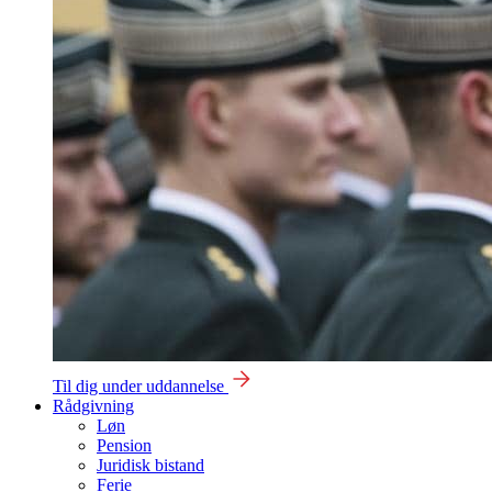
Til dig under uddannelse
Rådgivning
Løn
Pension
Juridisk bistand
Ferie