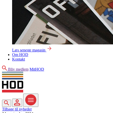
Læs seneste magasin
Om HOD
Kontakt
Søg
Bliv medlem
MitHOD
Søg
MitHOD
Menu
Tilbage til nyheder