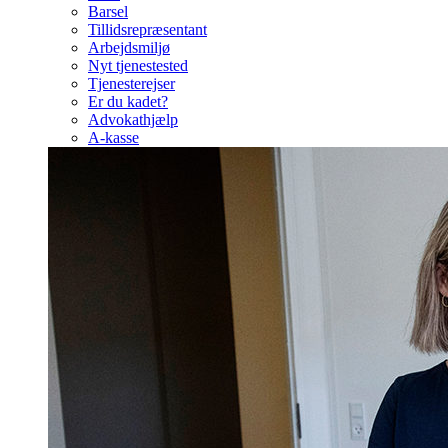
Barsel
Tillidsrepræsentant
Arbejdsmiljø
Nyt tjenestested
Tjenesterejser
Er du kadet?
Advokathjælp
A-kasse