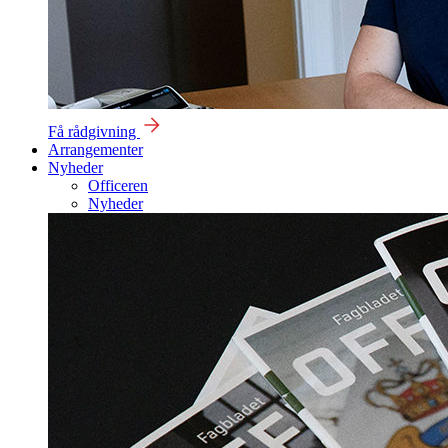
Få rådgivning
Arrangementer
Nyheder
Officeren
Nyheder