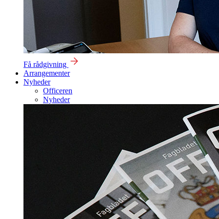
Få rådgivning
Arrangementer
Nyheder
Officeren
Nyheder