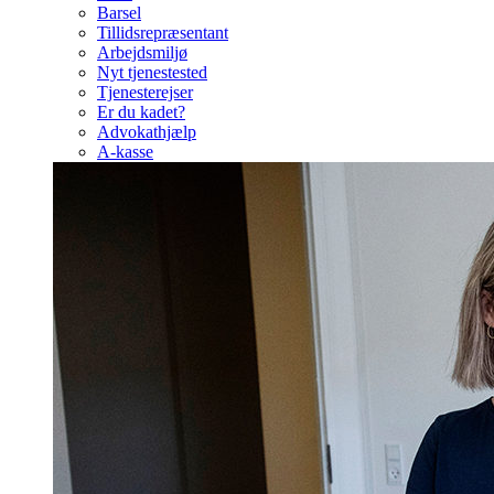
Barsel
Tillidsrepræsentant
Arbejdsmiljø
Nyt tjenestested
Tjenesterejser
Er du kadet?
Advokathjælp
A-kasse