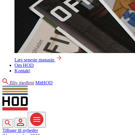
Læs seneste magasin
Om HOD
Kontakt
Søg
Bliv medlem
MitHOD
Søg
MitHOD
Menu
Tilbage til nyheder