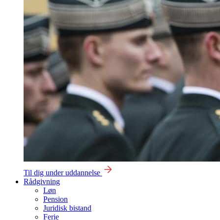
Til dig under uddannelse
Rådgivning
Løn
Pension
Juridisk bistand
Ferie