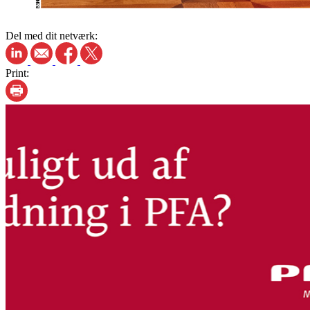
Del med dit netværk:
Print: