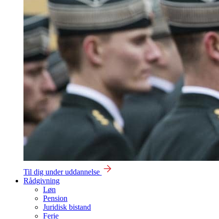
Til dig under uddannelse
Rådgivning
Løn
Pension
Juridisk bistand
Ferie