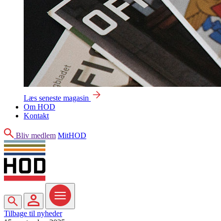
Læs seneste magasin
Om HOD
Kontakt
Søg
Bliv medlem
MitHOD
Søg
MitHOD
Menu
Tilbage til nyheder