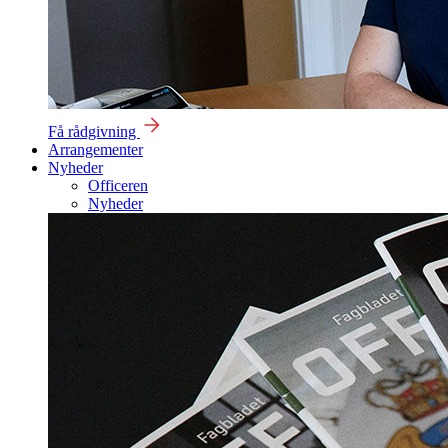
Få rådgivning
Arrangementer
Nyheder
Officeren
Nyheder