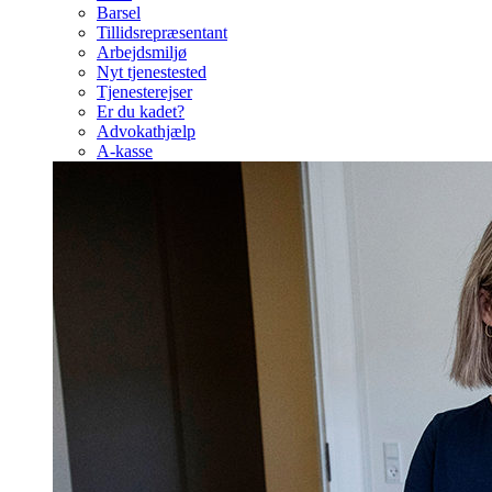
Barsel
Tillidsrepræsentant
Arbejdsmiljø
Nyt tjenestested
Tjenesterejser
Er du kadet?
Advokathjælp
A-kasse