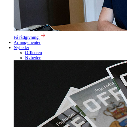
Få rådgivning
Arrangementer
Nyheder
Officeren
Nyheder