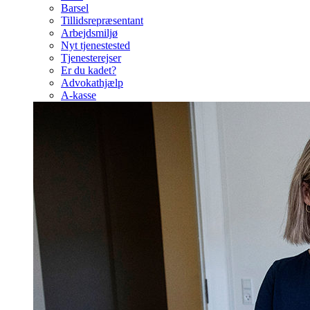
Barsel
Tillidsrepræsentant
Arbejdsmiljø
Nyt tjenestested
Tjenesterejser
Er du kadet?
Advokathjælp
A-kasse