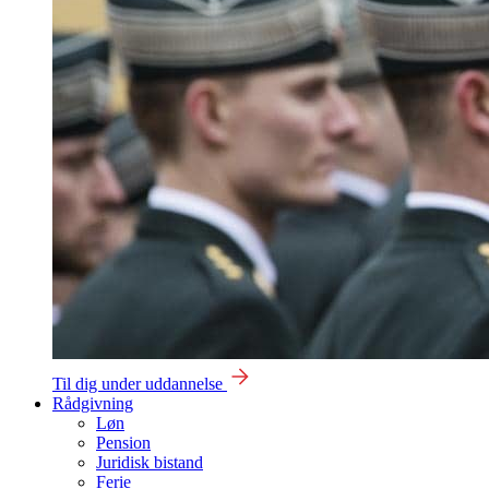
Til dig under uddannelse
Rådgivning
Løn
Pension
Juridisk bistand
Ferie