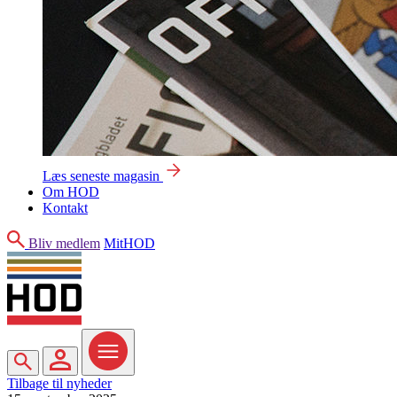
Læs seneste magasin
Om HOD
Kontakt
Søg
Bliv medlem
MitHOD
Søg
MitHOD
Menu
Tilbage til nyheder