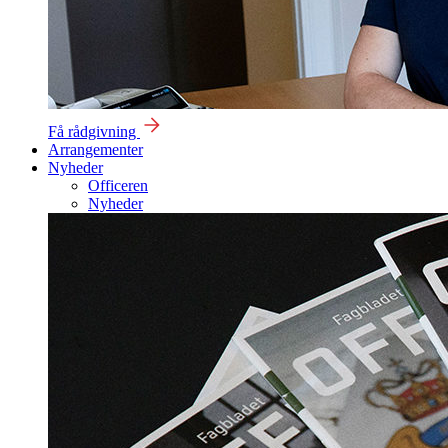
Få rådgivning
Arrangementer
Nyheder
Officeren
Nyheder