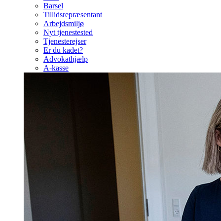
Barsel
Tillidsrepræsentant
Arbejdsmiljø
Nyt tjenestested
Tjenesterejser
Er du kadet?
Advokathjælp
A-kasse