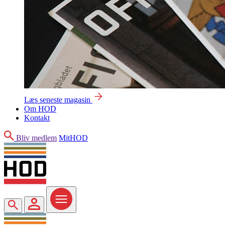
Læs seneste magasin
Om HOD
Kontakt
Søg
Bliv medlem
MitHOD
Søg
MitHOD
Menu