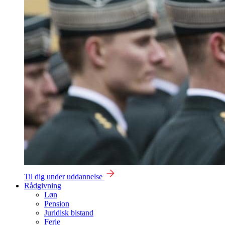
Til dig under uddannelse
Rådgivning
Løn
Pension
Juridisk bistand
Ferie