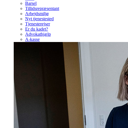
Barsel
Tillidsrepræsentant
Arbejdsmiljø
Nyt tjenestested
Tjenesterejser
Er du kadet?
Advokathjælp
A-kasse