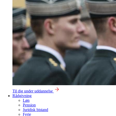
Til dig under uddannelse
Rådgivning
Løn
Pension
Juridisk bistand
Ferie