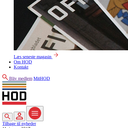
Læs seneste magasin
Om HOD
Kontakt
Søg
Bliv medlem
MitHOD
Søg
MitHOD
Menu
Tilbage til nyheder