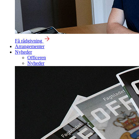
Få rådgivning
Arrangementer
Nyheder
Officeren
Nyheder