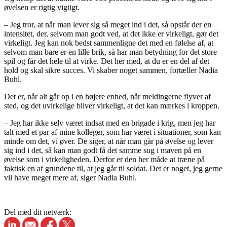
øvelsen er rigtig vigtigt.
– Jeg tror, at når man lever sig så meget ind i det, så opstår der en
intensitet, der, selvom man godt ved, at det ikke er virkeligt, gør det
virkeligt. Jeg kan nok bedst sammenligne det med en følelse af, at
selvom man bare er en lille brik, så har man betydning for det store
spil og får det hele til at virke. Det her med, at du er en del af det
hold og skal sikre succes. Vi skaber noget sammen, fortæller Nadia
Buhl.
Det er, når alt går op i en højere enhed, når meldingerne flyver af
sted, og det uvirkelige bliver virkeligt, at det kan mærkes i kroppen.
– Jeg har ikke selv været indsat med en brigade i krig, men jeg har
talt med et par af mine kolleger, som har været i situationer, som kan
minde om det, vi øver. De siger, at når man går på øvelse og lever
sig ind i det, så kan man godt få det samme sug i maven på en
øvelse som i virkeligheden. Derfor er den her måde at træne på
faktisk en af grundene til, at jeg går til soldat. Det er noget, jeg gerne
vil have meget mere af, siger Nadia Buhl.
Del med dit netværk: