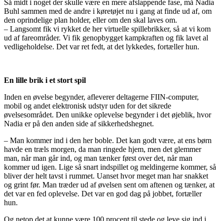
Så midt i noget der skulle være en mere afslappende fase, må Nadia
Buhl sammen med de andre i køretøjet nu i gang at finde ud af, om
den oprindelige plan holder, eller om den skal laves om.
– Langsomt fik vi rykket de her virtuelle spillebrikker, så at vi kom
ud af fareområder. Vi fik genopbygget kampkraften og fik lavet al
vedligeholdelse. Det var ret fedt, at det lykkedes, fortæller hun.
En lille brik i et stort spil
Inden en øvelse begynder, afleverer deltagerne FIIN-computer,
mobil og andet elektronisk udstyr uden for det sikrede
øvelsesområdet. Den unikke oplevelse begynder i det øjeblik, hvor
Nadia er på den anden side af sikkerhedshegnet.
– Man kommer ind i den her boble. Det kan godt være, at ens børn
havde en træls morgen, da man ringede hjem, men det glemmer
man, når man går ind, og man tænker først over det, når man
kommer ud igen. Lige så snart indspillet og meldingerne kommer, så
bliver der helt tavst i rummet. Uanset hvor meget man har snakket
og grint før. Man træder ud af øvelsen sent om aftenen og tænker, at
det var en fed oplevelse. Det var en god dag på jobbet, fortæller
hun.
Og netop det at kunne være 100 procent til stede og leve sig ind i