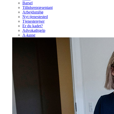
Barsel
Tillidsrepræsentant
Arbejdsmiljø
Nyt tjenestested
Tjenesterejser
Er du kadet?
Advokathjælp
A-kasse