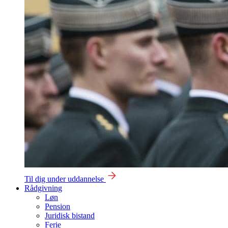
Til dig under uddannelse
Rådgivning
Løn
Pension
Juridisk bistand
Ferie