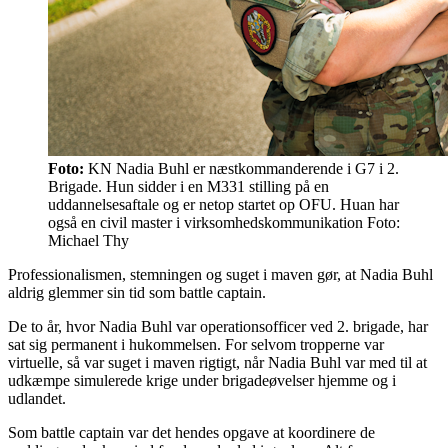
Foto:
KN Nadia Buhl er næstkommanderende i G7 i 2.
Brigade. Hun sidder i en M331 stilling på en
uddannelsesaftale og er netop startet op OFU. Huan har
også en civil master i virksomhedskommunikation Foto:
Michael Thy
Professionalismen, stemningen og suget i maven gør, at Nadia Buhl
aldrig glemmer sin tid som battle captain.
De to år, hvor Nadia Buhl var operationsofficer ved 2. brigade, har
sat sig permanent i hukommelsen. For selvom tropperne var
virtuelle, så var suget i maven rigtigt, når Nadia Buhl var med til at
udkæmpe simulerede krige under brigadeøvelser hjemme og i
udlandet.
Som battle captain var det hendes opgave at koordinere de