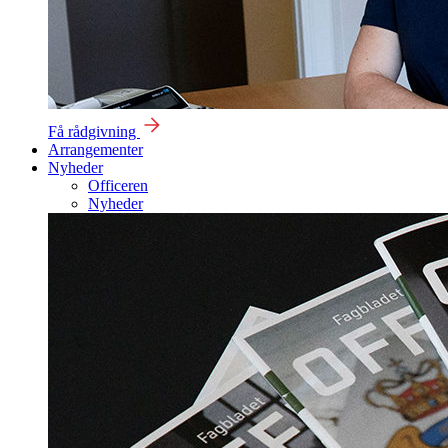
Få rådgivning
Arrangementer
Nyheder
Officeren
Nyheder