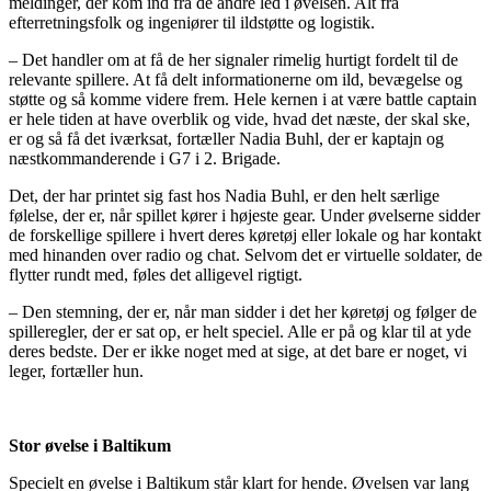
meldinger, der kom ind fra de andre led i øvelsen. Alt fra
efterretningsfolk og ingeniører til ildstøtte og logistik.
– Det handler om at få de her signaler rimelig hurtigt fordelt til de
relevante spillere. At få delt informationerne om ild, bevægelse og
støtte og så komme videre frem. Hele kernen i at være battle captain
er hele tiden at have overblik og vide, hvad det næste, der skal ske,
er og så få det iværksat, fortæller Nadia Buhl, der er kaptajn og
næstkommanderende i G7 i 2. Brigade.
Det, der har printet sig fast hos Nadia Buhl, er den helt særlige
følelse, der er, når spillet kører i højeste gear. Under øvelserne sidder
de forskellige spillere i hvert deres køretøj eller lokale og har kontakt
med hinanden over radio og chat. Selvom det er virtuelle soldater, de
flytter rundt med, føles det alligevel rigtigt.
– Den stemning, der er, når man sidder i det her køretøj og følger de
spilleregler, der er sat op, er helt speciel. Alle er på og klar til at yde
deres bedste. Der er ikke noget med at sige, at det bare er noget, vi
leger, fortæller hun.
Stor øvelse i Baltikum
Specielt en øvelse i Baltikum står klart for hende. Øvelsen var lang