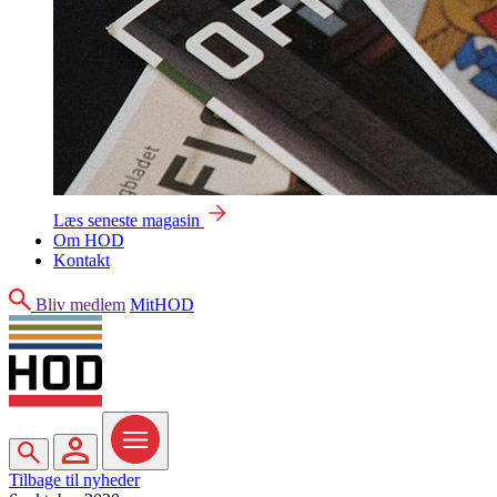
Læs seneste magasin
Om HOD
Kontakt
Søg
Bliv medlem
MitHOD
Søg
MitHOD
Menu
Tilbage til nyheder