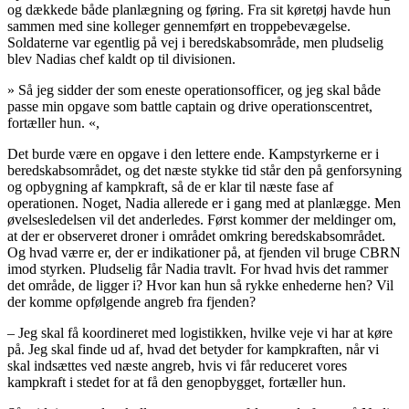
og dækkede både planlægning og føring. Fra sit køretøj havde hun
sammen med sine kolleger gennemført en troppebevægelse.
Soldaterne var egentlig på vej i beredskabsområde, men pludselig
blev Nadias chef kaldt op til divisionen.
»
Så jeg sidder der som eneste operationsofficer, og jeg skal både
passe min opgave som battle captain og drive operationscentret,
fortæller hun.
«,
Det burde være en opgave i den lettere ende. Kampstyrkerne er i
beredskabsområdet, og det næste stykke tid står den på genforsyning
og opbygning af kampkraft, så de er klar til næste fase af
operationen. Noget, Nadia allerede er i gang med at planlægge. Men
øvelsesledelsen vil det anderledes. Først kommer der meldinger om,
at der er observeret droner i området omkring beredskabsområdet.
Og hvad værre er, der er indikationer på, at fjenden vil bruge CBRN
imod styrken. Pludselig får Nadia travlt. For hvad hvis det rammer
det område, de ligger i? Hvor kan hun så rykke enhederne hen? Vil
der komme opfølgende angreb fra fjenden?
– Jeg skal få koordineret med logistikken, hvilke veje vi har at køre
på. Jeg skal finde ud af, hvad det betyder for kampkraften, når vi
skal indsættes ved næste angreb, hvis vi får reduceret vores
kampkraft i stedet for at få den genopbygget, fortæller hun.