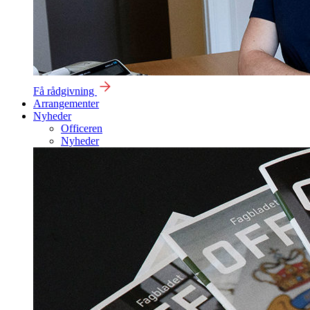
Få rådgivning
Arrangementer
Nyheder
Officeren
Nyheder