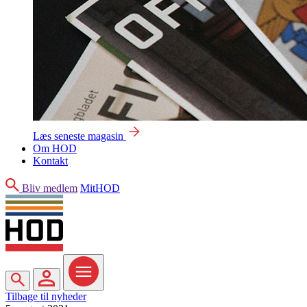
Læs seneste magasin
Om HOD
Kontakt
Søg
Bliv medlem
MitHOD
Søg
MitHOD
Menu
Tilbage til nyheder