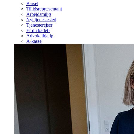
Barsel
Tillidsrepræsentant
Arbejdsmiljø
Nyt tjenestested
Tjenesterejser
Er du kadet?
Advokathjælp
A-kasse