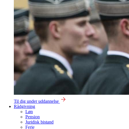
Til dig under uddannelse
Rådgivning
Løn
Pension
Juridisk bistand
Ferie