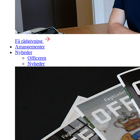
Få rådgivning
Arrangementer
Nyheder
Officeren
Nyheder