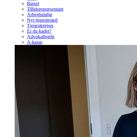
Barsel
Tillidsrepræsentant
Arbejdsmiljø
Nyt tjenestested
Tjenesterejser
Er du kadet?
Advokathjælp
A-kasse