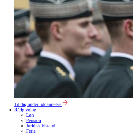
Til dig under uddannelse
Rådgivning
Løn
Pension
Juridisk bistand
Ferie