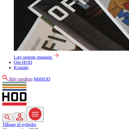
Læs seneste magasin
Om HOD
Kontakt
Søg
Bliv medlem
MitHOD
Søg
MitHOD
Menu
Tilbage til nyheder