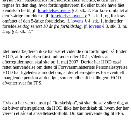
regnes fra den dag, hvor fordringshaveren fik eller burde have fået
kendskab hertil, jf.
forældelseslovens
§ 3, stk. 2. For krav omfattet af
den 3-årige forældelse, jf.
forældelseslovens
§ 3, stk. 1, og for krav
omfattet af den 5-årige forældelse, jf.
lovens
§ 4, stk. 1, indtræder
forældelse
dog senest 10 år fra forfaldsdag,
jf.
lovens
§ 3, stk. 3, nr.
4 og § 4, stk. 2.”
Idet medarbejderen ikke har været vidende om fordringen, så finder
HOD, at forældelsen først indtræder efter 10 år, således at
efterreguleringen skal ske pr. 1. maj 2007. Derfor har HOD også
rettet henvendelse om dette til Forsvarsministeriets Personalestyrelse.
HOD har ligeledes anmodet om, at der efterreguleres for eventuelt
manglende pension af den løn, som er udbetalt i stillingen. HOD
afventer svar fra FPS.
Hvis du har været ansat på ”forskelsløn”, så skal du selv sikre dig, at
du bliver efterreguleret, da HOD ikke har kendskab til, hvem der har
været i et sådant ansættelsesforhold. Du kan henvende dig til FPS.