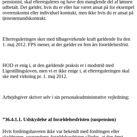
pensionist, skal efterreguleres og have den manglende del af lønnen
udbetalt. Det gælder, hvis du er eller har været ansat på for eksempel
overenskomst eller individuel kontrakt, men ikke hvis du er ansat på
tjenestemandskontrakt.
Efterreguleringen sker med tilbagevirkende kraft gældende fra den
1. maj 2012. FPS mener, at der gælder en fem års forældelsesfrist.
HOD er enig i, at den gældende praksis er i modstrid med
Ligestillingsloven, men vi er ikke enige i, at efterreguleringen skal
ske med virkning pr. 1. maj 2012.
Arbejdsgiver skriver selv i sin personaleadministrative vejledning;
”36.4.1.1. Udskydelse af forældelsesfristen (suspension)
Hvis fordringshaveren ikke var bekendt med fordringen eller
skyldneren, suspenderes forældelsesfristen således, at den først