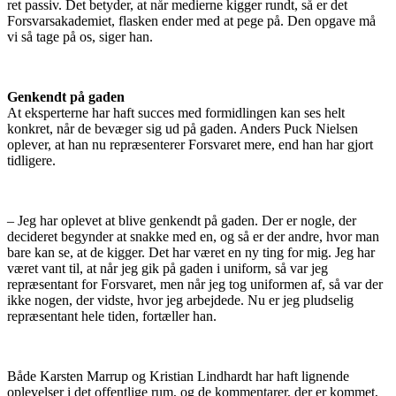
ret passiv. Det betyder, at når medierne kigger rundt, så er det
Forsvarsakademiet, flasken ender med at pege på. Den opgave må
vi så tage på os, siger han.
Genkendt på gaden
At eksperterne har haft succes med formidlingen kan ses helt
konkret, når de bevæger sig ud på gaden. Anders Puck Nielsen
oplever, at han nu repræsenterer Forsvaret mere, end han har gjort
tidligere.
– Jeg har oplevet at blive genkendt på gaden. Der er nogle, der
decideret begynder at snakke med en, og så er der andre, hvor man
bare kan se, at de kigger. Det har været en ny ting for mig. Jeg har
været vant til, at når jeg gik på gaden i uniform, så var jeg
repræsentant for Forsvaret, men når jeg tog uniformen af, så var der
ikke nogen, der vidste, hvor jeg arbejdede. Nu er jeg pludselig
repræsentant hele tiden, fortæller han.
Både Karsten Marrup og Kristian Lindhardt har haft lignende
oplevelser i det offentlige rum, og de kommentarer, der er kommet,