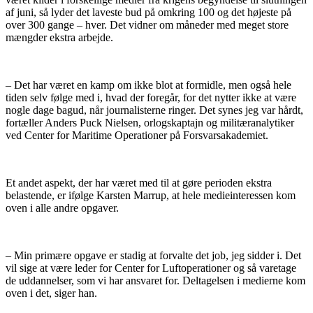
af juni, så lyder det laveste bud på omkring 100 og det højeste på
over 300 gange – hver. Det vidner om måneder med meget store
mængder ekstra arbejde.
– Det har været en kamp om ikke blot at formidle, men også hele
tiden selv følge med i, hvad der foregår, for det nytter ikke at være
nogle dage bagud, når journalisterne ringer. Det synes jeg var hårdt,
fortæller Anders Puck Nielsen, orlogskaptajn og militæranalytiker
ved Center for Maritime Operationer på Forsvarsakademiet.
Et andet aspekt, der har været med til at gøre perioden ekstra
belastende, er ifølge Karsten Marrup, at hele medieinteressen kom
oven i alle andre opgaver.
– Min primære opgave er stadig at forvalte det job, jeg sidder i. Det
vil sige at være leder for Center for Luftoperationer og så varetage
de uddannelser, som vi har ansvaret for. Deltagelsen i medierne kom
oven i det, siger han.