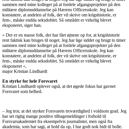
sammen med mine kolleger på at fordele afgangsprojekter på den
militære diplomuddannelse på Hærens Officersskole. Jeg kan
konstatere, at andelen af folk, der vil skrive om krigshistorie, er
fem-, måske endda seksdoblet. Så området er virkelig blevet
eksponeret, siger han.
»
Der er en masse folk, der har fået øjnene op for, at krigshistorie
rent faktisk kan bruges til noget. Jeg har lige siddet og brugt to timer
sammen med mine kolleger på at fordele afgangsprojekter på den
militære diplomuddannelse på Hærens Officersskole. Jeg kan
konstatere, at andelen af folk, der vil skrive om krigshistorie, er
fem-, måske endda seksdoblet. Så området er virkelig blevet
eksponeret
«,
major Kristian Lindhardt
En styrke for hele Forsvaret
Kristian Lindhardt oplever også, at det øgede fokus har gavnet
Forsvaret som helhed.
– Jeg tror, at det styrker Forsvarets troværdighed i voldsom grad. Jeg
har set rigtig mange positive tilbagemeldinger i forhold til
Forsvarsakademiet fra eksempelvis journalister, men også fra
akademia, som har sagt, at hold da op, I har godt nok bidt til bolle.