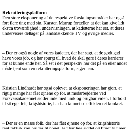
Rekrutteringsplatform
Den store eksponering af de respektive forskningsområder har også
ført flere ting med sig. Karsten Marrup fortæller, at det kan give lidt
ekstra troværdighed i undervisningen, at kadetterne har set, at deres
undervisere deltager på landsdækkende TV og øvrige medier.
– Der er også nogle af vores kadetter, der har sagt, at de godt gad
have vores job, og har spurgt til, hvad de skal gøre i deres karrierer
for at kunne ende her. Så set i det perspektiv har det på en eller andet
måde tjent som en rekrutteringsplatform, siger han.
Kristian Lindhardt har også oplevet, at eksponeringen har gjort, at
rigtig mange har fået øjnene op for, at medarbejderne ved
Forsvarsakademiet sidder inde med unik og brugbar viden. I forhold
til sit eget felt, krigshistorie, har han kunnet se effekten ret konkret.
– Der er en masse folk, der har fået øjnene op for, at krigshistorie
rent faktisk kan bruges til noget. Jeg har lige siddet og brugt to timer