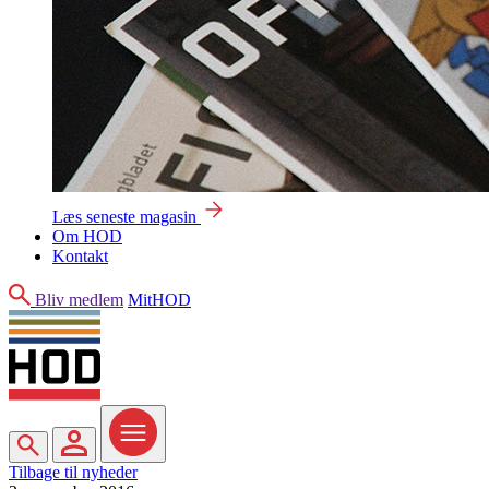
Læs seneste magasin
Om HOD
Kontakt
Søg
Bliv medlem
MitHOD
Søg
MitHOD
Menu
Tilbage til nyheder