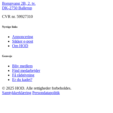
Borupvang 2B, 2. tv.
DK-2750 Ballerup
CVR nr. 59927310
Nyttige links
Annoncering
Sikker e-post
Om HOD
Genveje
Bliv medlem
Find medarbejder
Få rådgivning
Er du kadet?
© 2025 HOD. Alle rettigheder forbeholdes.
Samtykkerklæring
Persondatapolitik