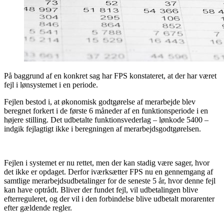
På baggrund af en konkret sag har FPS konstateret, at der har været
fejl i lønsystemet i en periode.
Fejlen bestod i, at økonomisk godtgørelse af merarbejde blev
beregnet forkert i de første 6 måneder af en funktionsperiode i en
højere stilling. Det udbetalte funktionsvederlag – lønkode 5400 –
indgik fejlagtigt ikke i beregningen af merarbejdsgodtgørelsen.
Fejlen i systemet er nu rettet, men der kan stadig være sager, hvor
det ikke er opdaget. Derfor iværksætter FPS nu en gennemgang af
samtlige merarbejdsudbetalinger for de seneste 5 år, hvor denne fejl
kan have optrådt. Bliver der fundet fejl, vil udbetalingen blive
efterreguleret, og der vil i den forbindelse blive udbetalt morarenter
efter gældende regler.