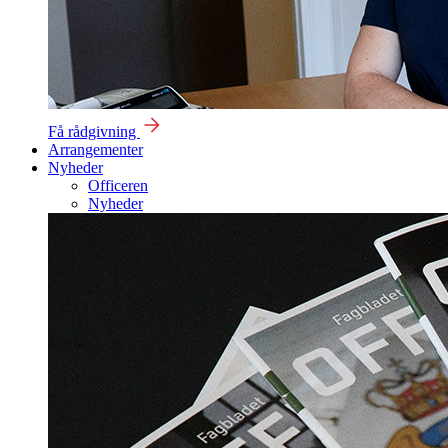
Få rådgivning
Arrangementer
Nyheder
Officeren
Nyheder