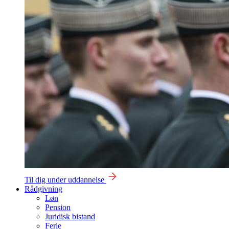
Til dig under uddannelse
Rådgivning
Løn
Pension
Juridisk bistand
Ferie