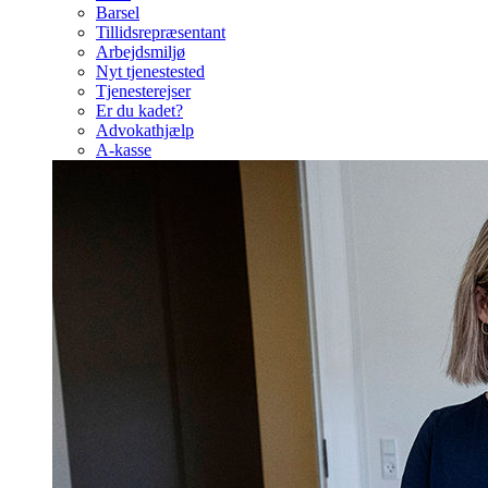
Barsel
Tillidsrepræsentant
Arbejdsmiljø
Nyt tjenestested
Tjenesterejser
Er du kadet?
Advokathjælp
A-kasse