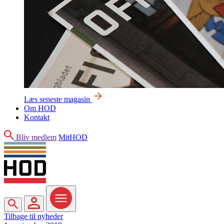
Læs seneste magasin
Om HOD
Kontakt
Søg
Bliv medlem
MitHOD
Søg
MitHOD
Menu
Tilbage til nyheder