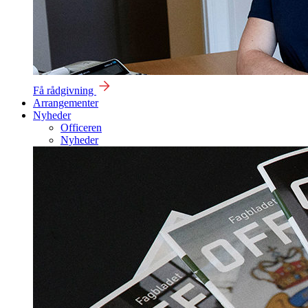
Få rådgivning
Arrangementer
Nyheder
Officeren
Nyheder