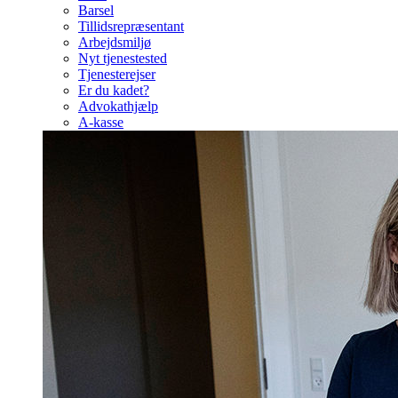
Barsel
Tillidsrepræsentant
Arbejdsmiljø
Nyt tjenestested
Tjenesterejser
Er du kadet?
Advokathjælp
A-kasse