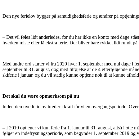
Den nye ferielov bygger på samtidighedsferie og ændrer på optjenings
– Det vil føles lidt anderledes, for du har ikke en konto med dage st
hverken miste eller få ekstra ferie. Der bliver bare rykket lidt rundt p
Med andre ord starter vi fra 2020 hver 1. september med nul dage i feri
september til 31. august, dog med tilføjelse af de 4 efterfølgende måne
skiferie i januar, og du vil stadig kunne optjene nok til at kunne afhol
Det skal du være opmærksom på nu
Inden den nye ferielov træder i kraft får vi en overgangsperiode. Overg
– I 2019 optjener vi kun ferie fra 1. januar til 31. august, altså i ott
følger en indefrysningsperiode, som begynder 1. september 2019 og vare