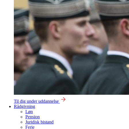
Til dig under uddannelse
Rådgivning
Løn
Pension
Juridisk bistand
Ferie