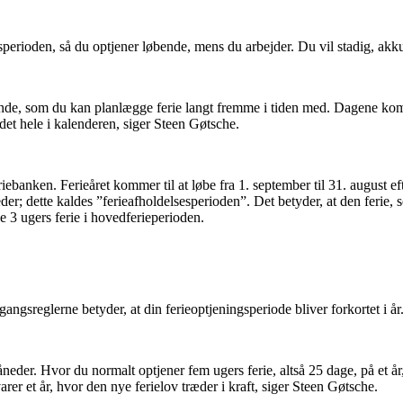
perioden, så du optjener løbende, mens du arbejder. Du vil stadig, akk
ående, som du kan planlægge ferie langt fremme i tiden med. Dagene komm
å det hele i kalenderen, siger Steen Gøtsche.
ebanken. Ferieåret kommer til at løbe fra 1. september til 31. august eft
der; dette kaldes ”ferieafholdelsesperioden”. Det betyder, at den ferie, 
de 3 ugers ferie i hovedferieperioden.
angsreglerne betyder, at din ferieoptjeningsperiode bliver forkortet i år
e måneder. Hvor du normalt optjener fem ugers ferie, altså 25 dage, på et 
r et år, hvor den nye ferielov træder i kraft, siger Steen Gøtsche.