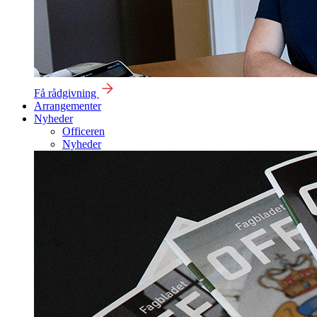
Få rådgivning
Arrangementer
Nyheder
Officeren
Nyheder