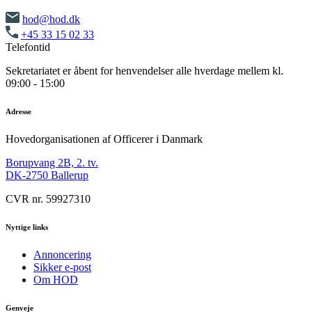
hod@hod.dk
+45 33 15 02 33
Telefontid
Sekretariatet er åbent for henvendelser alle hverdage mellem kl.
09:00 - 15:00
Adresse
Hovedorganisationen af Officerer i Danmark
Borupvang 2B, 2. tv.
DK-2750 Ballerup
CVR nr. 59927310
Nyttige links
Annoncering
Sikker e-post
Om HOD
Genveje