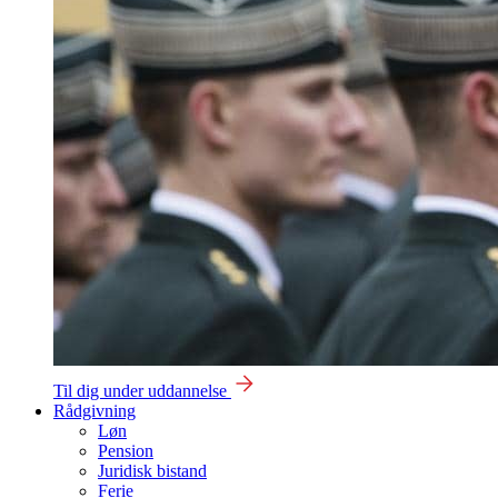
Til dig under uddannelse
Rådgivning
Løn
Pension
Juridisk bistand
Ferie