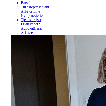
Barsel
Tillidsrepræsentant
Arbejdsmiljø
Nyt tjenestested
Tjenesterejser
Er du kadet?
Advokathjælp
A-kasse