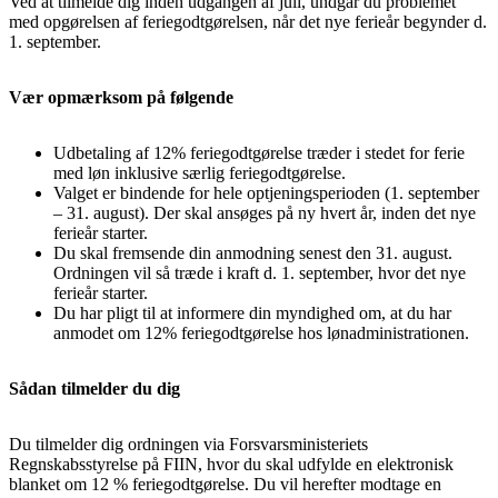
Ved at tilmelde dig inden udgangen af juli, undgår du problemet
med opgørelsen af feriegodtgørelsen, når det nye ferieår begynder d.
1. september.
Vær opmærksom på følgende
Udbetaling af 12% feriegodtgørelse træder i stedet for ferie
med løn inklusive særlig feriegodtgørelse.
Valget er bindende for hele optjeningsperioden (1. september
– 31. august). Der skal ansøges på ny hvert år, inden det nye
ferieår starter.
Du skal fremsende din anmodning senest den 31. august.
Ordningen vil så træde i kraft d. 1. september, hvor det nye
ferieår starter.
Du har pligt til at informere din myndighed om, at du har
anmodet om 12% feriegodtgørelse hos lønadministrationen.
Sådan tilmelder du dig
Du tilmelder dig ordningen via Forsvarsministeriets
Regnskabsstyrelse på FIIN, hvor du skal udfylde en elektronisk
blanket om 12 % feriegodtgørelse. Du vil herefter modtage en