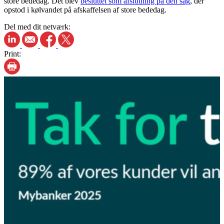
store bededag. Det blev
besluttet som afslutning på den sag
, der
opstod i kølvandet på afskaffelsen af store bededag.
Del med dit netværk:
Print: