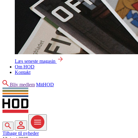
Læs seneste magasin
Om HOD
Kontakt
Søg
Bliv medlem
MitHOD
Søg
MitHOD
Menu
Tilbage til nyheder