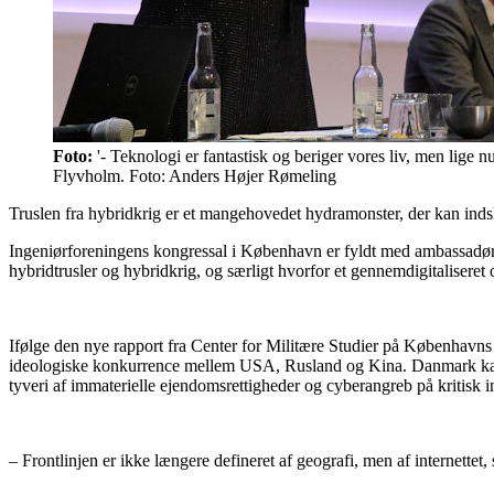
Foto:
'- Teknologi er fantastisk og beriger vores liv, men lige n
Flyvholm. Foto: Anders Højer Rømeling
Truslen fra hybridkrig er et mangehovedet hydramonster, der kan inds
Ingeniørforeningens kongressal i København er fyldt med ambassadører
hybridtrusler og hybridkrig, og særligt hvorfor et gennemdigitalisere
Ifølge den nye rapport fra Center for Militære Studier på Københavns U
ideologiske konkurrence mellem USA, Rusland og Kina. Danmark kan i
tyveri af immaterielle ejendomsrettigheder og cyberangreb på kritisk in
– Frontlinjen er ikke længere defineret af geografi, men af internett