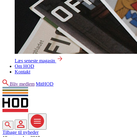
Læs seneste magasin
Om HOD
Kontakt
Søg
Bliv medlem
MitHOD
Søg
MitHOD
Menu
Tilbage til nyheder