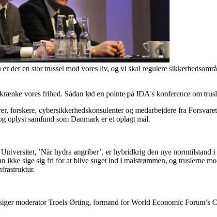
u er der en stor trussel mod vores liv, og vi skal regulere sikkerhedsområ
krænke vores frihed. Sådan lød en pointe på IDA's konference om trusl
, forskere, cybersikkerhedskonsulenter og medarbejdere fra Forsvaret.
t og oplyst samfund som Danmark er et oplagt mål.
niversitet, ’Når hydra angriber’, er hybridkrig den nye normtilstand i i
kke sige sig fri for at blive suget ind i malstrømmen, og truslerne 
frastruktur.
et, siger moderator Troels Ørting, formand for World Economic Forum’s C