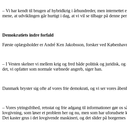
– Vi har kendt til brugen af hybridkrig i århundreder, men internettet e
mene, at udviklingen går hurtigt i dag, at vi vil se tilbage på denne p
Demokratiets indre forfald
Første oplægsholder er André Ken Jakobsson, forsker ved Københavns 
– I Vesten skelner vi mellem krig og fred både politisk og juridisk, og
det, vi opfatter som normale væbnede angreb, siger han.
Danmark bryster sig ofte af vores frie demokrati, og vi ser vores åbenh
– Vores ytringsfrihed, retsstat og frie adgang til informationer gør os 
lovgivning, som løser et problem her og nu, men som har uforudsete 
Det kaster grus i det lovgivende maskineri, og det slider på borgernes til