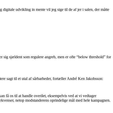
igitale udvikling in mente vil jeg sige til de af jer i salen, der måtte
ller sig sjældent som regulere angreb, men er ofte “below threshold” for
ere sagt til et utal af sårbarheder, fortæller André Ken Jakobsson:
an få os til at handle overilet, eksempelvis ved at vi vedtager
nsekvenser, netop modstanderens oprindelige mål med hele kampagnen.