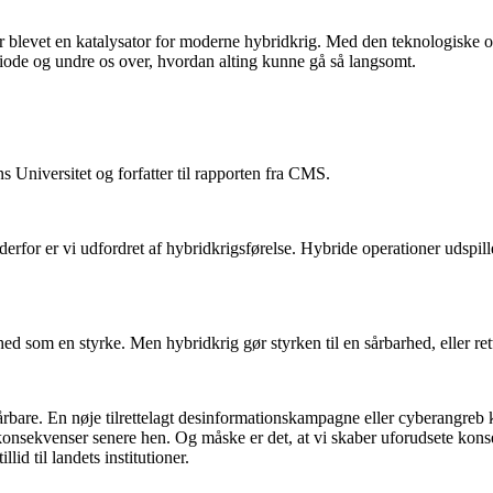
r blevet en katalysator for moderne hybridkrig. Med den teknologiske og d
eriode og undre os over, hvordan alting kunne gå så langsomt.
Universitet og forfatter til rapporten fra CMS.
 derfor er vi udfordret af hybridkrigsførelse. Hybride operationer udspi
ed som en styrke. Men hybridkrig gør styrken til en sårbarhed, eller rett
sårbare. En nøje tilrettelagt desinformationskampagne eller cyberangreb k
konsekvenser senere hen. Og måske er det, at vi skaber uforudsete ko
lid til landets institutioner.