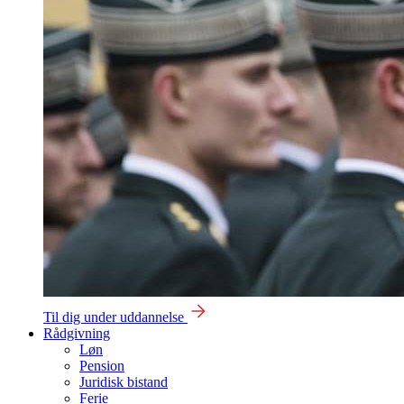
Til dig under uddannelse
Rådgivning
Løn
Pension
Juridisk bistand
Ferie