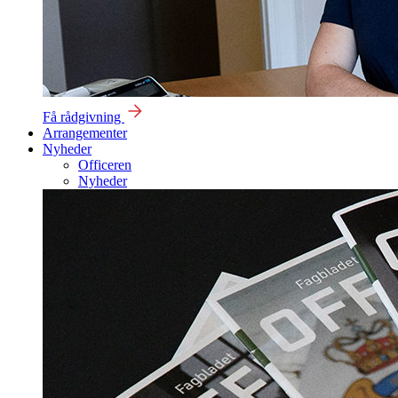
Få rådgivning
Arrangementer
Nyheder
Officeren
Nyheder