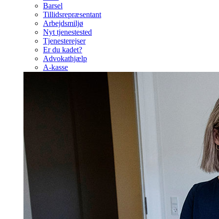
Barsel
Tillidsrepræsentant
Arbejdsmiljø
Nyt tjenestested
Tjenesterejser
Er du kadet?
Advokathjælp
A-kasse