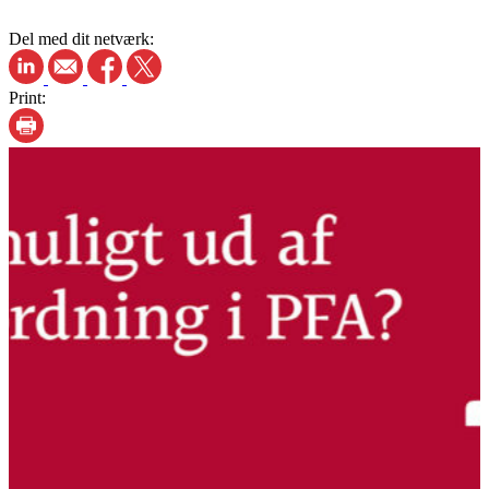
Del med dit netværk:
Print: