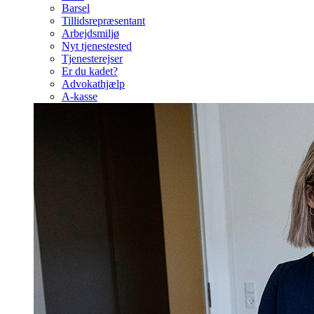
Barsel
Tillidsrepræsentant
Arbejdsmiljø
Nyt tjenestested
Tjenesterejser
Er du kadet?
Advokathjælp
A-kasse