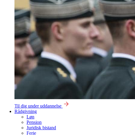
Til dig under uddannelse
Rådgivning
Løn
Pension
Juridisk bistand
Ferie