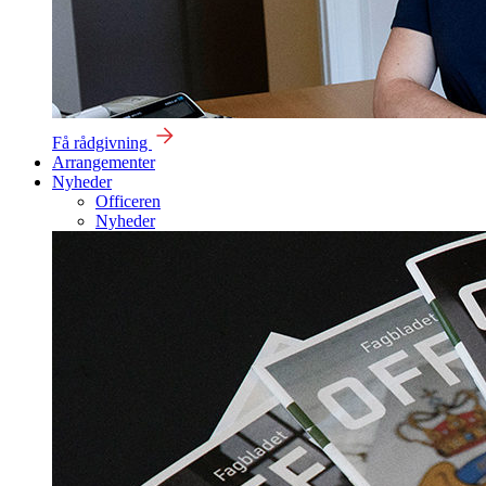
Få rådgivning
Arrangementer
Nyheder
Officeren
Nyheder