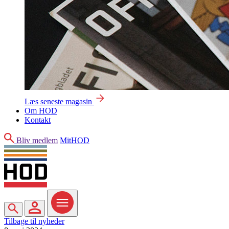
Læs seneste magasin
Om HOD
Kontakt
Søg
Bliv medlem
MitHOD
Søg
MitHOD
Menu
Tilbage til nyheder