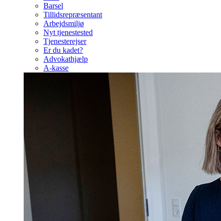
Barsel
Tillidsrepræsentant
Arbejdsmiljø
Nyt tjenestested
Tjenesterejser
Er du kadet?
Advokathjælp
A-kasse