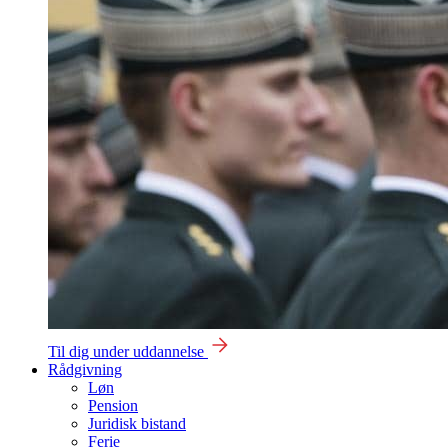
Til dig under uddannelse
Rådgivning
Løn
Pension
Juridisk bistand
Ferie