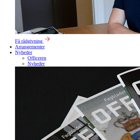
Få rådgivning
Arrangementer
Nyheder
Officeren
Nyheder