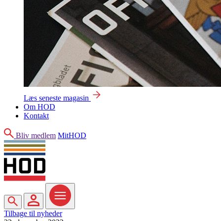
Læs seneste magasin
Om HOD
Kontakt
Søg
Bliv medlem
MitHOD
Søg
MitHOD
Menu
Tilbage til nyheder