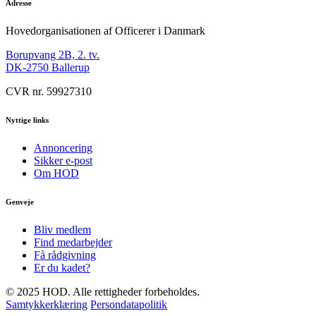
Adresse
Hovedorganisationen af Officerer i Danmark
Borupvang 2B, 2. tv.
DK-2750 Ballerup
CVR nr. 59927310
Nyttige links
Annoncering
Sikker e-post
Om HOD
Genveje
Bliv medlem
Find medarbejder
Få rådgivning
Er du kadet?
© 2025 HOD. Alle rettigheder forbeholdes.
Samtykkerklæring
Persondatapolitik