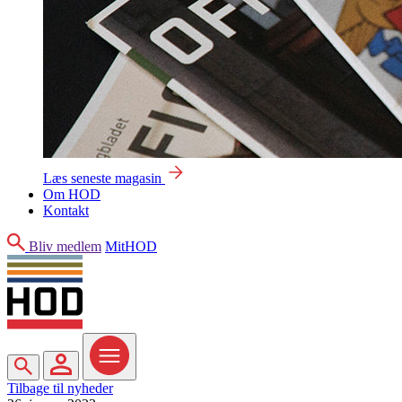
Læs seneste magasin
Om HOD
Kontakt
Søg
Bliv medlem
MitHOD
Søg
MitHOD
Menu
Tilbage til nyheder