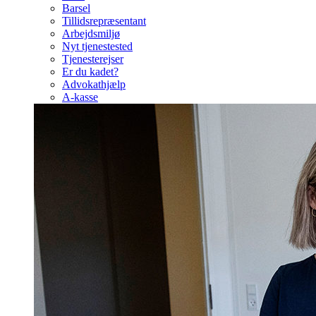
Barsel
Tillidsrepræsentant
Arbejdsmiljø
Nyt tjenestested
Tjenesterejser
Er du kadet?
Advokathjælp
A-kasse