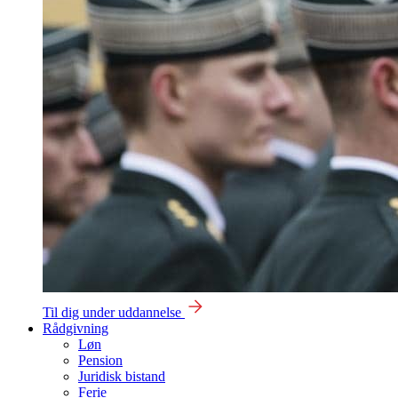
Til dig under uddannelse
Rådgivning
Løn
Pension
Juridisk bistand
Ferie