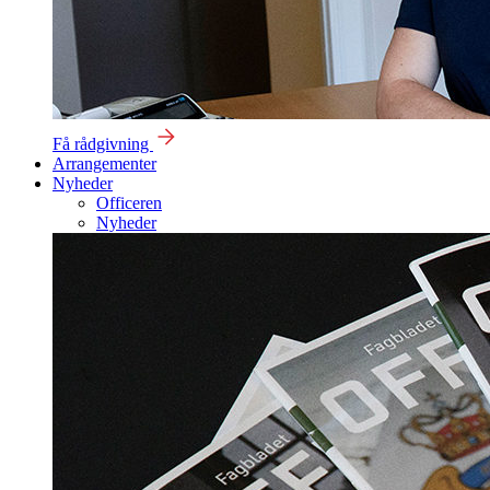
Få rådgivning
Arrangementer
Nyheder
Officeren
Nyheder