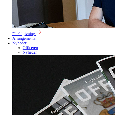
Få rådgivning
Arrangementer
Nyheder
Officeren
Nyheder