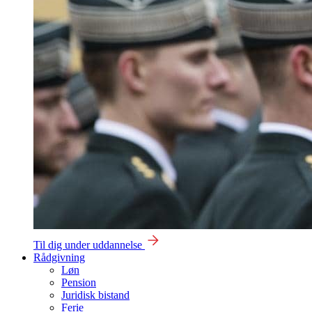
Til dig under uddannelse
Rådgivning
Løn
Pension
Juridisk bistand
Ferie