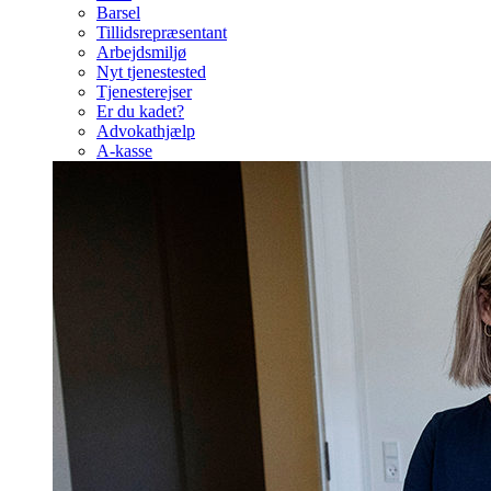
Barsel
Tillidsrepræsentant
Arbejdsmiljø
Nyt tjenestested
Tjenesterejser
Er du kadet?
Advokathjælp
A-kasse