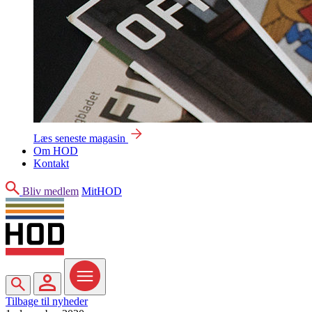
Læs seneste magasin
Om HOD
Kontakt
Søg
Bliv medlem
MitHOD
Søg
MitHOD
Menu
Tilbage til nyheder