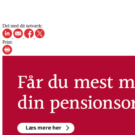
Del med dit netværk:
Print: