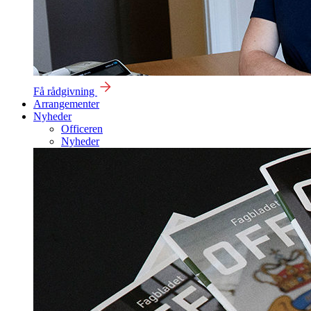
Få rådgivning
Arrangementer
Nyheder
Officeren
Nyheder