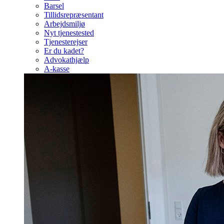
Barsel
Tillidsrepræsentant
Arbejdsmiljø
Nyt tjenestested
Tjenesterejser
Er du kadet?
Advokathjælp
A-kasse