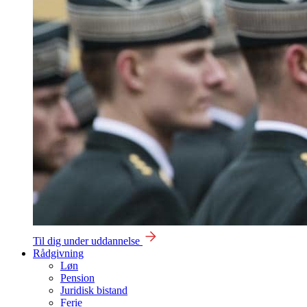
Til dig under uddannelse
Rådgivning
Løn
Pension
Juridisk bistand
Ferie