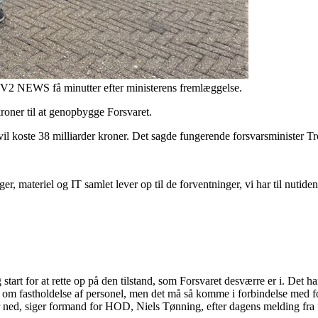
2 NEWS få minutter efter ministerens fremlæggelse.
kroner til at genopbygge Forsvaret.
 vil koste 38 milliarder kroner. Det sagde fungerende forsvarsminister 
r, materiel og IT samlet lever op til de forventninger, vi har til nutiden
start for at rette op på den tilstand, som Forsvaret desværre er i. Det 
t om fastholdelse af personel, men det må så komme i forbindelse med for
rer ned, siger formand for HOD, Niels Tønning, efter dagens melding fra 