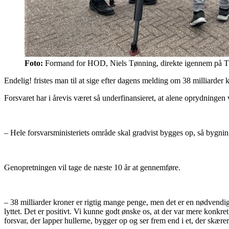
Foto:
Formand for HOD, Niels Tønning, direkte igennem på TV
Endelig! fristes man til at sige efter dagens melding om 38 milliarder 
Forsvaret har i årevis været så underfinansieret, at alene oprydningen
– Hele forsvarsministeriets område skal gradvist bygges op, så bygninge
Genopretningen vil tage de næste 10 år at gennemføre.
– 38 milliarder kroner er rigtig mange penge, men det er en nødvendig 
lyttet. Det er positivt. Vi kunne godt ønske os, at der var mere konkre
forsvar, der lapper hullerne, bygger op og ser frem end i et, der skæ