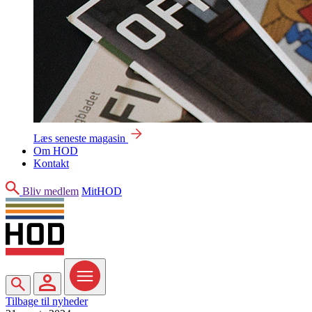
Læs seneste magasin
Om HOD
Kontakt
Søg
Bliv medlem
MitHOD
Søg
MitHOD
Menu
Tilbage til nyheder