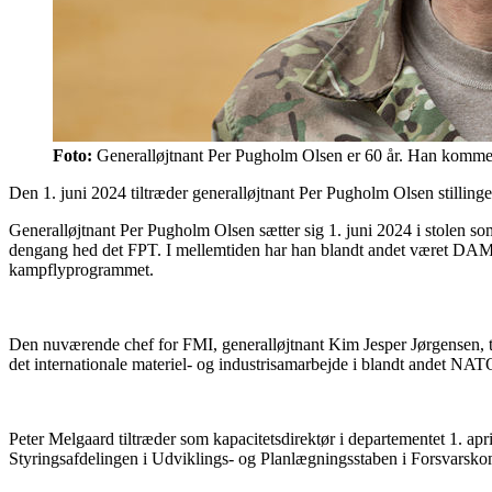
Foto:
Generalløjtnant Per Pugholm Olsen er 60 år. Han kommer 
Den 1. juni 2024 tiltræder generalløjtnant Per Pugholm Olsen stillinge
Generalløjtnant Per Pugholm Olsen sætter sig 1. juni 2024 i stolen so
dengang hed det FPT. I mellemtiden har han blandt andet været DAMI
kampflyprogrammet.
Den nuværende chef for FMI, generalløjtnant Kim Jesper Jørgensen, til
det internationale materiel- og industrisamarbejde i blandt ande
Peter Melgaard tiltræder som kapacitetsdirektør i departementet 1. apr
Styringsafdelingen i Udviklings- og Planlægningsstaben i Forsvars