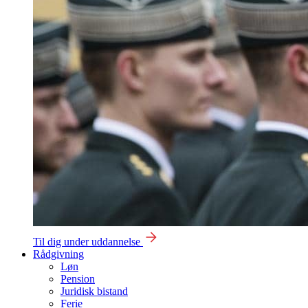
Til dig under uddannelse
Rådgivning
Løn
Pension
Juridisk bistand
Ferie