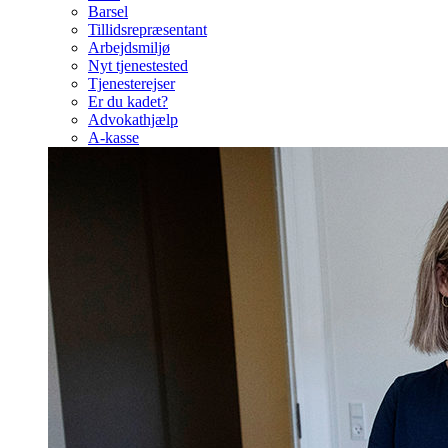
Barsel
Tillidsrepræsentant
Arbejdsmiljø
Nyt tjenestested
Tjenesterejser
Er du kadet?
Advokathjælp
A-kasse