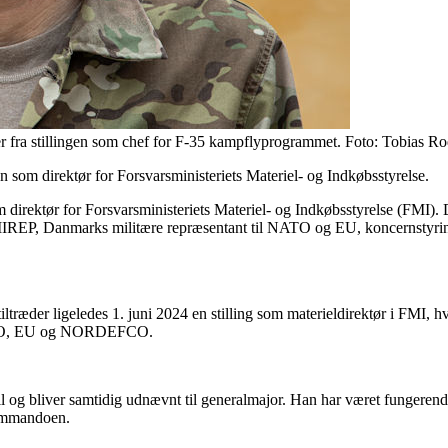
fra stillingen som chef for F-35 kampflyprogrammet. Foto: Tobias Roed
n som direktør for Forsvarsministeriets Materiel- og Indkøbsstyrelse.
m direktør for Forsvarsministeriets Materiel- og Indkøbsstyrelse (FMI).
REP, Danmarks militære repræsentant til NATO og EU, koncernstyringsd
træder ligeledes 1. juni 2024 en stilling som materieldirektør i FMI, h
t NATO, EU og NORDEFCO.
il og bliver samtidig udnævnt til generalmajor. Han har været fungerende
kommandoen.