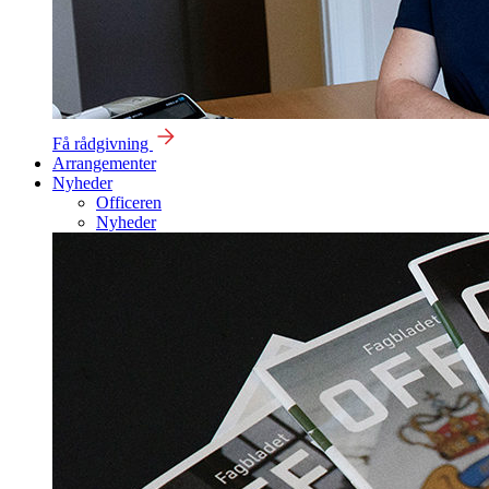
Få rådgivning
Arrangementer
Nyheder
Officeren
Nyheder