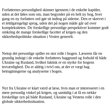
Forfatternes personlighed skinner igennem i de enkelte kapitler,
uden at det føles som om, man begynder på en helt ny bog, hver
gang en ny forfatters ord gør sit indtog på siderne. Den er skrevet i
et lettilgængeligt sprog, uden det på nogen måde går ud over
kompleksiteten. De forskellige personlige perspektiver kommer godt
omkring de mange forskellige facetter af krigen og den
sikkerhedspolitiske situation i Vesten generelt.
Netop det personlige spiller en stor rolle i bogen. Læseren får en
grundig indsigt i de enkelte forfatteres baggrund og forhold til både
Ukraine og Rusland, hvilket faktisk er en styrke for bogens
troværdighed. Du er aldrig i tvivl om, at der er vægt bag
betragtningerne og analyserne i bogen.
Nyt fra Ukraine er klart værd at læse, hvis man er interesseret i en
mere personlig vinkel på krigen, og samtidig i at få en række
forskellige syn på både Rusland, Ukraine og Vestens rolle i den
globale sikkerhedssituation.