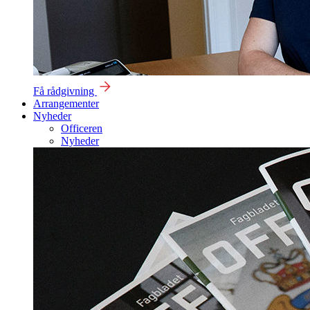
Få rådgivning
Arrangementer
Nyheder
Officeren
Nyheder