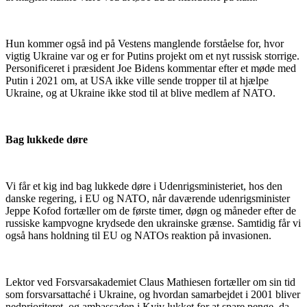
Hun kommer også ind på Vestens manglende forståelse for, hvor
vigtig Ukraine var og er for Putins projekt om et nyt russisk storrige.
Personificeret i præsident Joe Bidens kommentar efter et møde med
Putin i 2021 om, at USA ikke ville sende tropper til at hjælpe
Ukraine, og at Ukraine ikke stod til at blive medlem af NATO.
Bag lukkede døre
Vi får et kig ind bag lukkede døre i Udenrigsministeriet, hos den
danske regering, i EU og NATO, når daværende udenrigsminister
Jeppe Kofod fortæller om de første timer, døgn og måneder efter de
russiske kampvogne krydsede den ukrainske grænse. Samtidig får vi
også hans holdning til EU og NATOs reaktion på invasionen.
Lektor ved Forsvarsakademiet Claus Mathiesen fortæller om sin tid
som forsvarsattaché i Ukraine, og hvordan samarbejdet i 2001 bliver
nedprioriteret, og ambassaden i Kyiv lukket for at spare penge, da