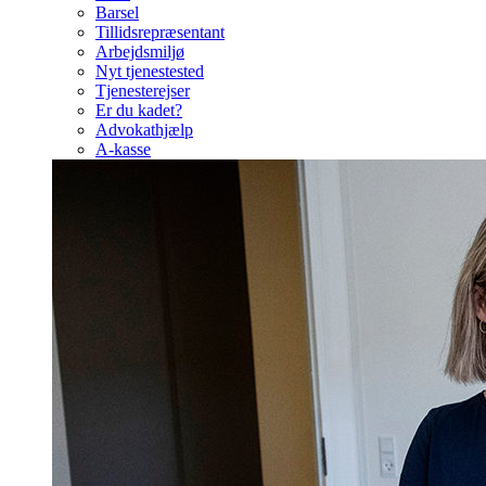
Barsel
Tillidsrepræsentant
Arbejdsmiljø
Nyt tjenestested
Tjenesterejser
Er du kadet?
Advokathjælp
A-kasse