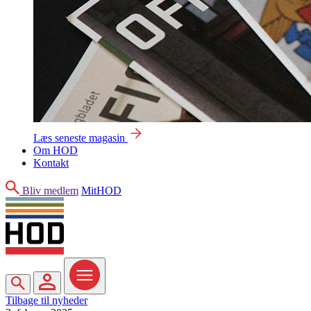
Læs seneste magasin
Om HOD
Kontakt
Søg
Bliv medlem
MitHOD
Søg
MitHOD
Menu
Tilbage til nyheder