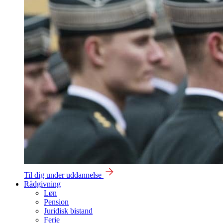
Til dig under uddannelse
Rådgivning
Løn
Pension
Juridisk bistand
Ferie