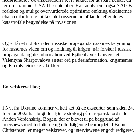
terroren rammer USA 11. september. Han analyserer også NATOs
reaktion og mulige overvurderede optimisme omkring ukrainernes
chancer for hurtigt at få smidt russerne ud af landet efter deres
katastrofale begyndelse på invasionen.
Og vi får et indblik i den russiske propagandamaskines betydning
for russernes viden om og holdning til krigen, når forsker i russisk
propaganda og desinformation ved Københavns Universitet
Valentyna Sharpovalova sætter ord på desinformation, krigsmemes
og Kremls retoriske taktikker.
En velskrevet bog
I Nyt fra Ukraine kommer vi helt tæt på de eksperter, som siden 24.
februar 2022 har fulgt den første storkrig på europæisk jord siden
Anden Verdenskrig. Bogen, der er blevet til på baggrund af
interviews med forfatterne og efterfølgende bearbejdet af Brian
Christensen, er meget velskrevet, og interviewene er godt redigeret.