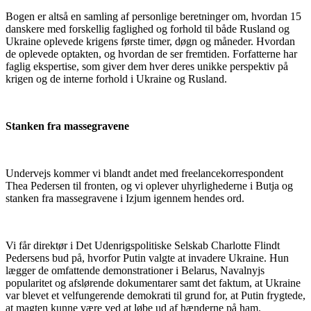
Bogen er altså en samling af personlige beretninger om, hvordan 15
danskere med forskellig faglighed og forhold til både Rusland og
Ukraine oplevede krigens første timer, døgn og måneder. Hvordan
de oplevede optakten, og hvordan de ser fremtiden. Forfatterne har
faglig ekspertise, som giver dem hver deres unikke perspektiv på
krigen og de interne forhold i Ukraine og Rusland.
Stanken fra massegravene
Undervejs kommer vi blandt andet med freelancekorrespondent
Thea Pedersen til fronten, og vi oplever uhyrlighederne i Butja og
stanken fra massegravene i Izjum igennem hendes ord.
Vi får direktør i Det Udenrigspolitiske Selskab Charlotte Flindt
Pedersens bud på, hvorfor Putin valgte at invadere Ukraine. Hun
lægger de omfattende demonstrationer i Belarus, Navalnyjs
popularitet og afslørende dokumentarer samt det faktum, at Ukraine
var blevet et velfungerende demokrati til grund for, at Putin frygtede,
at magten kunne være ved at løbe ud af hænderne på ham.