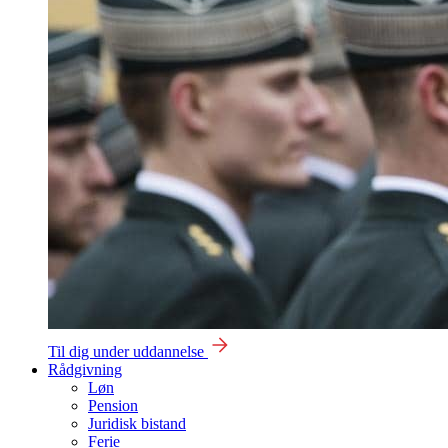
Til dig under uddannelse
Rådgivning
Løn
Pension
Juridisk bistand
Ferie