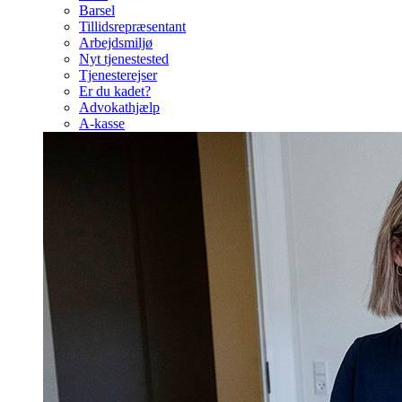
Barsel
Tillidsrepræsentant
Arbejdsmiljø
Nyt tjenestested
Tjenesterejser
Er du kadet?
Advokathjælp
A-kasse