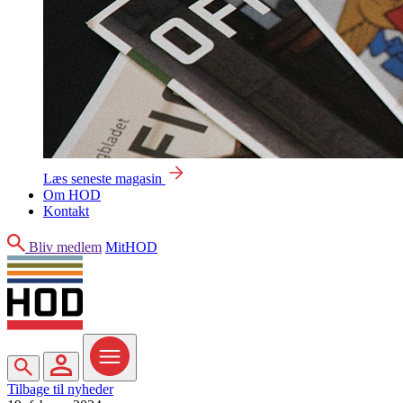
Læs seneste magasin
Om HOD
Kontakt
Søg
Bliv medlem
MitHOD
Søg
MitHOD
Menu
Tilbage til nyheder