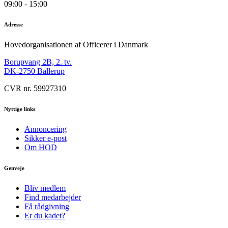
09:00 - 15:00
Adresse
Hovedorganisationen af Officerer i Danmark
Borupvang 2B, 2. tv.
DK-2750 Ballerup
CVR nr. 59927310
Nyttige links
Annoncering
Sikker e-post
Om HOD
Genveje
Bliv medlem
Find medarbejder
Få rådgivning
Er du kadet?