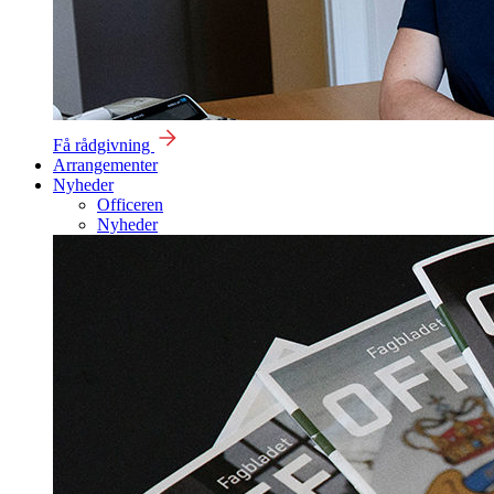
Få rådgivning
Arrangementer
Nyheder
Officeren
Nyheder