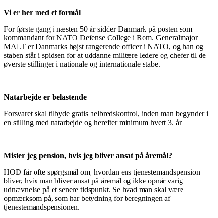
Vi er her med et formål
For første gang i næsten 50 år sidder Danmark på posten som
kommandant for NATO Defense College i Rom. Generalmajor
MALT er Danmarks højst rangerende officer i NATO, og han og
staben står i spidsen for at uddanne militære ledere og chefer til de
øverste stillinger i nationale og internationale stabe.
Natarbejde er belastende
Forsvaret skal tilbyde gratis helbredskontrol, inden man begynder i
en stilling med natarbejde og herefter minimum hvert 3. år.
Mister jeg pension, hvis jeg bliver ansat på åremål?
HOD får ofte spørgsmål om, hvordan ens tjenestemandspension
bliver, hvis man bliver ansat på åremål og ikke opnår varig
udnævnelse på et senere tidspunkt. Se hvad man skal være
opmærksom på, som har betydning for beregningen af
tjenestemandspensionen.