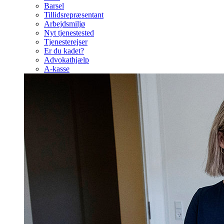
Barsel
Tillidsrepræsentant
Arbejdsmiljø
Nyt tjenestested
Tjenesterejser
Er du kadet?
Advokathjælp
A-kasse