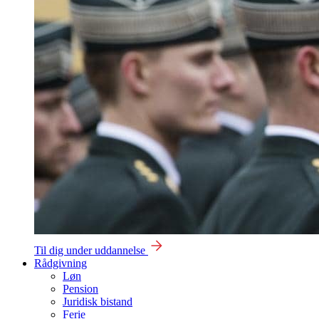
Til dig under uddannelse
Rådgivning
Løn
Pension
Juridisk bistand
Ferie