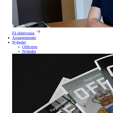
Få rådgivning
Arrangementer
Nyheder
Officeren
Nyheder