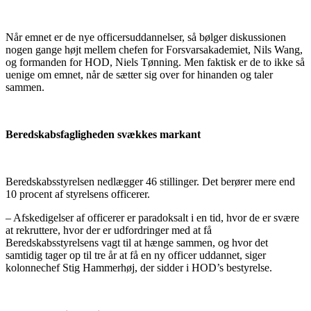
Når emnet er de nye officersuddannelser, så bølger diskussionen
nogen gange højt mellem chefen for Forsvarsakademiet, Nils Wang,
og formanden for HOD, Niels Tønning. Men faktisk er de to ikke så
uenige om emnet, når de sætter sig over for hinanden og taler
sammen.
Beredskabsfagligheden svækkes markant
Beredskabsstyrelsen nedlægger 46 stillinger. Det berører mere end
10 procent af styrelsens officerer.
– Afskedigelser af officerer er paradoksalt i en tid, hvor de er svære
at rekruttere, hvor der er udfordringer med at få
Beredskabsstyrelsens vagt til at hænge sammen, og hvor det
samtidig tager op til tre år at få en ny officer uddannet, siger
kolonnechef Stig Hammerhøj, der sidder i HOD’s bestyrelse.