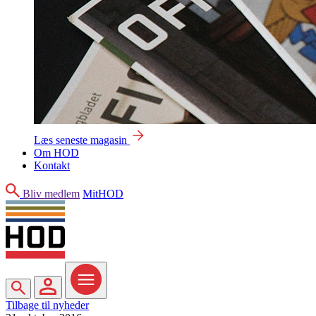
Læs seneste magasin
Om HOD
Kontakt
Søg
Bliv medlem
MitHOD
Søg
MitHOD
Menu
Tilbage til nyheder