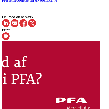
Pressemeddelelse fra Akademikerne
Del med dit netværk:
Print: