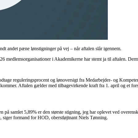
dt andet pæne lønstigninger på vej – når aftalen slår igennem.
 26 medlemsorganisationer i Akademikerne har stemt ja til aftalen. Dermed
odtage reguleringsprocent og lønoversigt fra Medarbejder- og Kompeten
mer. Aftalen gælder med tilbagevirkende kraft fra 1. april og et forsigti
nnen på samlet 5,89% er den største stigning, jeg har oplevet ved over
lte, siger formand for HOD, oberstløjtnant Niels Tønning.