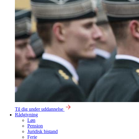
Til dig under uddannelse
Rådgivning
Løn
Pension
Juridisk bistand
Ferie