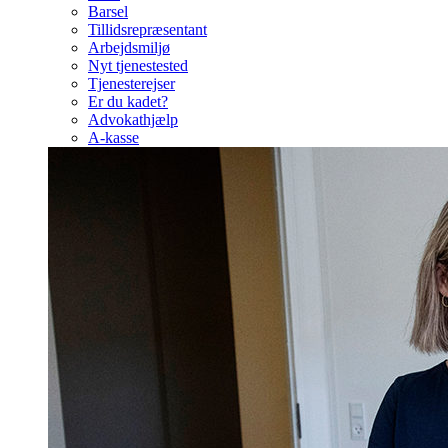
Barsel
Tillidsrepræsentant
Arbejdsmiljø
Nyt tjenestested
Tjenesterejser
Er du kadet?
Advokathjælp
A-kasse