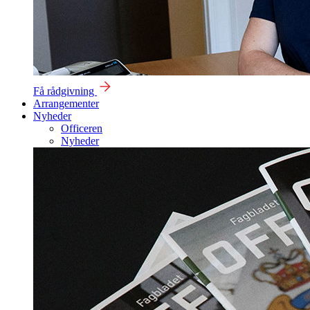
Få rådgivning
Arrangementer
Nyheder
Officeren
Nyheder