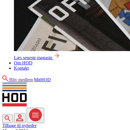
Læs seneste magasin
Om HOD
Kontakt
Søg
Bliv medlem
MitHOD
Søg
MitHOD
Menu
Tilbage til nyheder