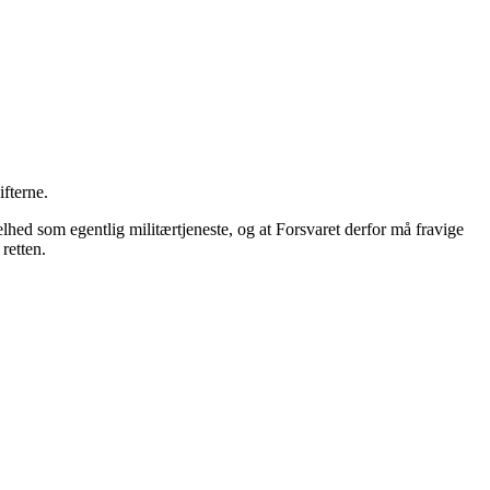
fterne.
lhed som egentlig militærtjeneste, og at Forsvaret derfor må fravige
retten.