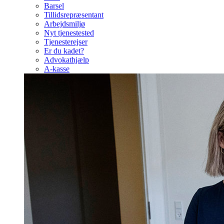
Barsel
Tillidsrepræsentant
Arbejdsmiljø
Nyt tjenestested
Tjenesterejser
Er du kadet?
Advokathjælp
A-kasse