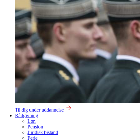
Til dig under uddannelse
Rådgivning
Løn
Pension
Juridisk bistand
Ferie