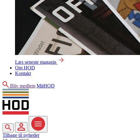
Læs seneste magasin
Om HOD
Kontakt
Søg
Bliv medlem
MitHOD
Søg
MitHOD
Menu
Tilbage til nyheder