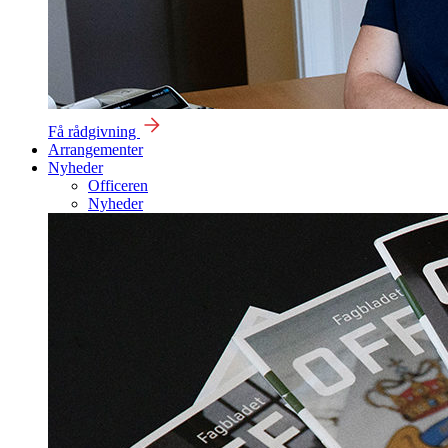
Få rådgivning
Arrangementer
Nyheder
Officeren
Nyheder