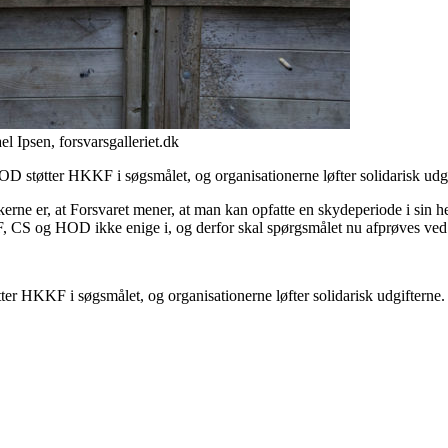
l Ipsen, forsvarsgalleriet.dk
 støtter HKKF i søgsmålet, og organisationerne løfter solidarisk udgi
rne er, at Forsvaret mener, at man kan opfatte en skydeperiode i sin he
, CS og HOD ikke enige i, og derfor skal spørgsmålet nu afprøves ved 
r HKKF i søgsmålet, og organisationerne løfter solidarisk udgifterne.