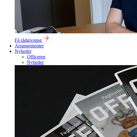
Få rådgivning
Arrangementer
Nyheder
Officeren
Nyheder