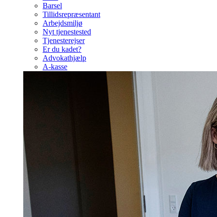
Barsel
Tillidsrepræsentant
Arbejdsmiljø
Nyt tjenestested
Tjenesterejser
Er du kadet?
Advokathjælp
A-kasse