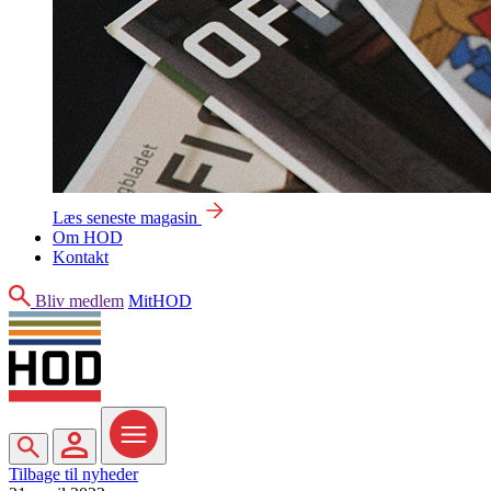
Læs seneste magasin
Om HOD
Kontakt
Søg
Bliv medlem
MitHOD
Søg
MitHOD
Menu
Tilbage til nyheder