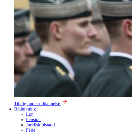
Til dig under uddannelse
Rådgivning
Løn
Pension
Juridisk bistand
Ferie