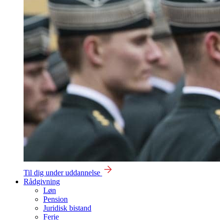
Til dig under uddannelse
Rådgivning
Løn
Pension
Juridisk bistand
Ferie