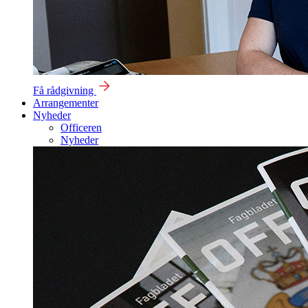
Få rådgivning
Arrangementer
Nyheder
Officeren
Nyheder