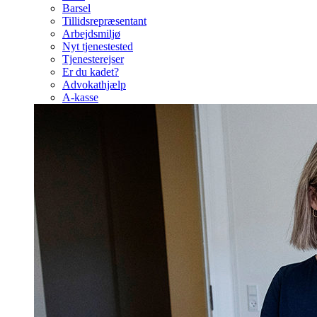
Barsel
Tillidsrepræsentant
Arbejdsmiljø
Nyt tjenestested
Tjenesterejser
Er du kadet?
Advokathjælp
A-kasse