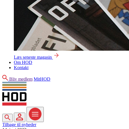
Læs seneste magasin
Om HOD
Kontakt
Søg
Bliv medlem
MitHOD
Søg
MitHOD
Menu
Tilbage til nyheder