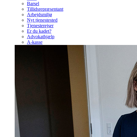
Barsel
Tillidsrepræsentant
Arbejdsmiljø
Nyt tjenestested
Tjenesterejser
Er du kadet?
Advokathjælp
A-kasse