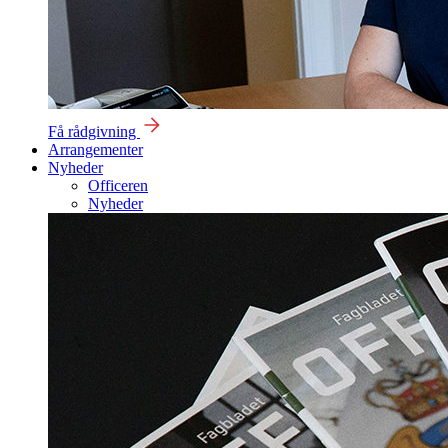
Få rådgivning
Arrangementer
Nyheder
Officeren
Nyheder