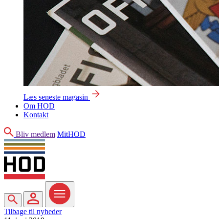
Læs seneste magasin
Om HOD
Kontakt
Søg
Bliv medlem
MitHOD
Søg
MitHOD
Menu
Tilbage til nyheder