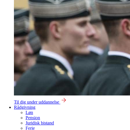
Til dig under uddannelse
Rådgivning
Løn
Pension
Juridisk bistand
Ferie