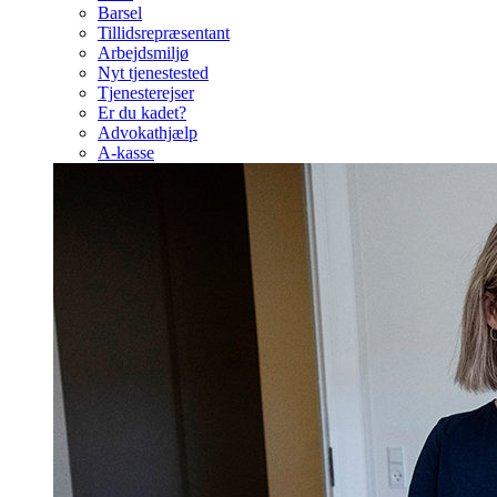
Barsel
Tillidsrepræsentant
Arbejdsmiljø
Nyt tjenestested
Tjenesterejser
Er du kadet?
Advokathjælp
A-kasse