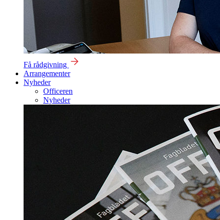
Få rådgivning
Arrangementer
Nyheder
Officeren
Nyheder