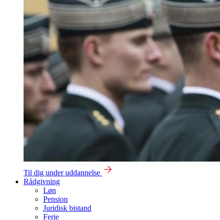
Til dig under uddannelse
Rådgivning
Løn
Pension
Juridisk bistand
Ferie