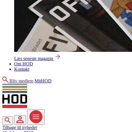
Læs seneste magasin
Om HOD
Kontakt
Søg
Bliv medlem
MitHOD
Søg
MitHOD
Menu
Tilbage til nyheder