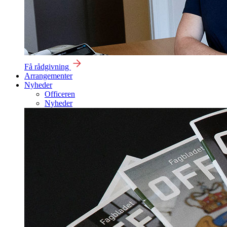
Få rådgivning
Arrangementer
Nyheder
Officeren
Nyheder