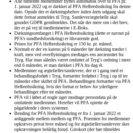
Alle tilmeldte medlemmer flyttes automatisk over til PFA pr.
1. januar 2022 og er dækket af PFA Helbredssikring fra denne
dato. Opstår der et dækningsbehov inden årets udgang skal
dette fortsat anmeldes til Tryg. Samlever/ægtefælle skal
grundet GDPR gentilmeldes. Det står der mere om i det brev,
der er på vej til medlemmerne i E-Boks.
Dækningsomfanget i PFA Helbredssikring (dette er navnet på
PFA’s sundhedsforsikring) er tilsvarende god.
Prisen for PFA Helbredssikring er 150 kr. pr. måned.
Normalt er der en karens på 6 måneder før dækning træder i
kraft, men ved overflytningen medtages ens anciennitet fra
Tryg. Har man således været omfattet af Tryg’s ordning i mere
end 6 måneder, er man dækket i PFA fra dag ét.
Medlemmer og ægtefæller/samlevere, der er i gang med et
behandlingsforløb i Tryg, fortsætter forløbet i Tryg i op til tre
måneder efter skiftet til PFA. Behandlingen fortsætter via PFA
Helbredssikring, hvis der fortsat er behov for yderligere
behandlinger efter tre måneder.
PFA vil i løbet af nogle uger modtage persondata på de
omfattede medlemmer. Herefter vil PFA oprette de
pågældende i deres systemer.
Betaling for PFA Helbredssikring er fra 1. januar 2022 et
anliggende mellem medlem og PFA. Præmien for medlemmer
opkræves privat hver måned og for ægtefæller/samlevere sker
opkrævningen helårlig forud. Girokort (der bør tilmeldes