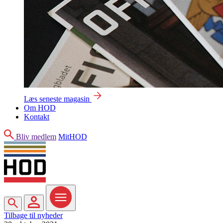
Læs seneste magasin
Om HOD
Kontakt
Søg
Bliv medlem
MitHOD
Søg
MitHOD
Menu
Tilbage til nyheder