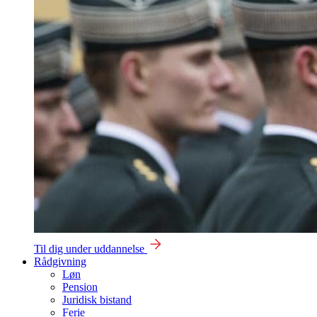
Til dig under uddannelse
Rådgivning
Løn
Pension
Juridisk bistand
Ferie