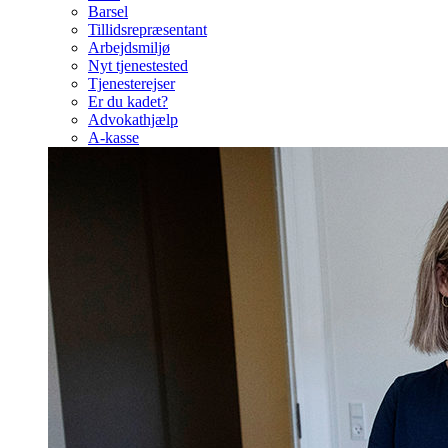
Barsel
Tillidsrepræsentant
Arbejdsmiljø
Nyt tjenestested
Tjenesterejser
Er du kadet?
Advokathjælp
A-kasse