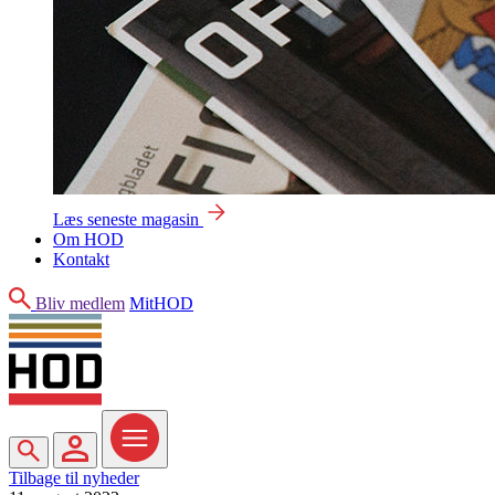
Læs seneste magasin
Om HOD
Kontakt
Søg
Bliv medlem
MitHOD
Søg
MitHOD
Menu
Tilbage til nyheder