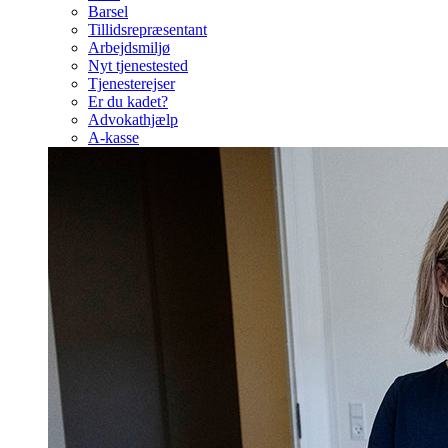
Barsel
Tillidsrepræsentant
Arbejdsmiljø
Nyt tjenestested
Tjenesterejser
Er du kadet?
Advokathjælp
A-kasse