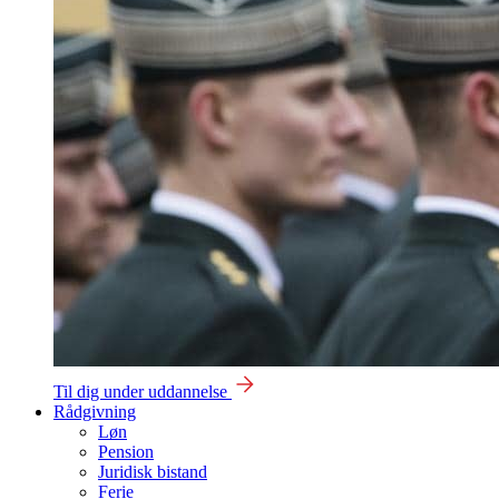
Til dig under uddannelse
Rådgivning
Løn
Pension
Juridisk bistand
Ferie