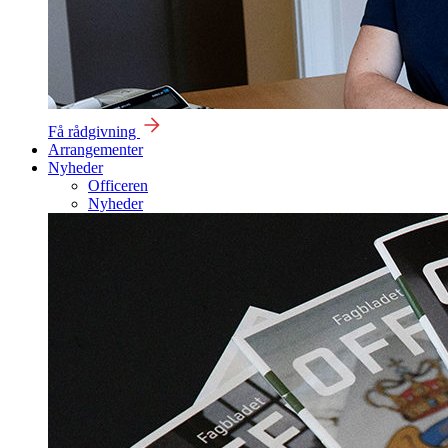
Få rådgivning
Arrangementer
Nyheder
Officeren
Nyheder