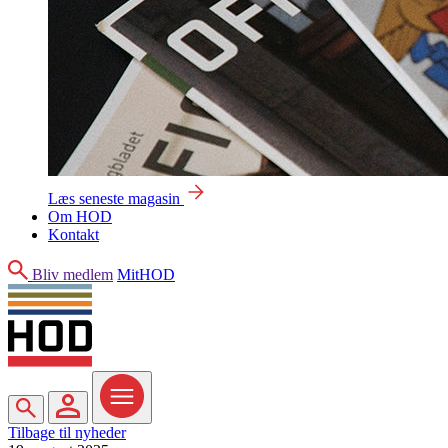
Læs seneste magasin
Om HOD
Kontakt
Søg
Bliv medlem
MitHOD
Søg
MitHOD
Menu
Tilbage til nyheder