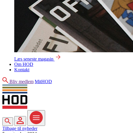
Læs seneste magasin
Om HOD
Kontakt
Søg
Bliv medlem
MitHOD
Søg
MitHOD
Menu
Tilbage til nyheder