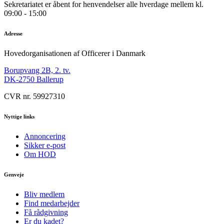
Sekretariatet er åbent for henvendelser alle hverdage mellem kl.
09:00 - 15:00
Adresse
Hovedorganisationen af Officerer i Danmark
Borupvang 2B, 2. tv.
DK-2750 Ballerup
CVR nr. 59927310
Nyttige links
Annoncering
Sikker e-post
Om HOD
Genveje
Bliv medlem
Find medarbejder
Få rådgivning
Er du kadet?