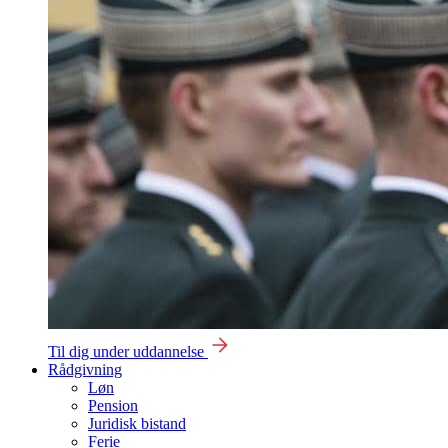
Til dig under uddannelse
Rådgivning
Løn
Pension
Juridisk bistand
Ferie