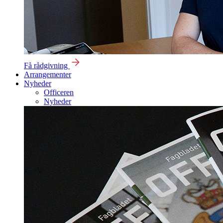
Få rådgivning
Arrangementer
Nyheder
Officeren
Nyheder