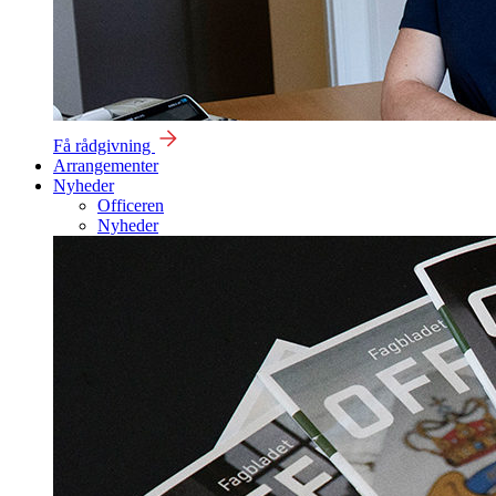
Få rådgivning
Arrangementer
Nyheder
Officeren
Nyheder