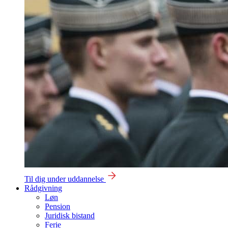
Til dig under uddannelse
Rådgivning
Løn
Pension
Juridisk bistand
Ferie