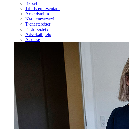
Barsel
Tillidsrepræsentant
Arbejdsmiljø
Nyt tjenestested
Tjenesterejser
Er du kadet?
Advokathjælp
A-kasse