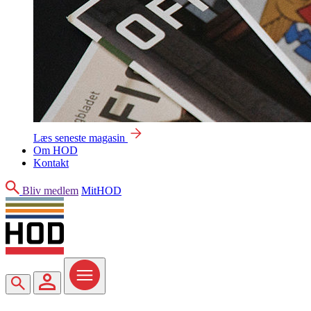
Læs seneste magasin
Om HOD
Kontakt
Søg
Bliv medlem
MitHOD
Søg
MitHOD
Menu